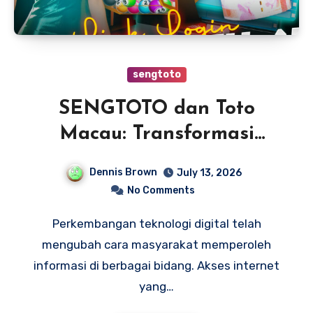
sengtoto
SENGTOTO dan Toto
Macau: Transformasi
Informasi Permainan
Dennis Brown
July 13, 2026
Angka di Era Digital
No Comments
Perkembangan teknologi digital telah
mengubah cara masyarakat memperoleh
informasi di berbagai bidang. Akses internet
yang…