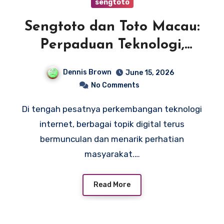
sengtoto
Sengtoto dan Toto Macau:
Perpaduan Teknologi,
Komunitas, dan Tren
Dennis Brown
June 15, 2026
Digital yang Semakin
No Comments
Populer
Di tengah pesatnya perkembangan teknologi
internet, berbagai topik digital terus
bermunculan dan menarik perhatian
masyarakat.…
Read More