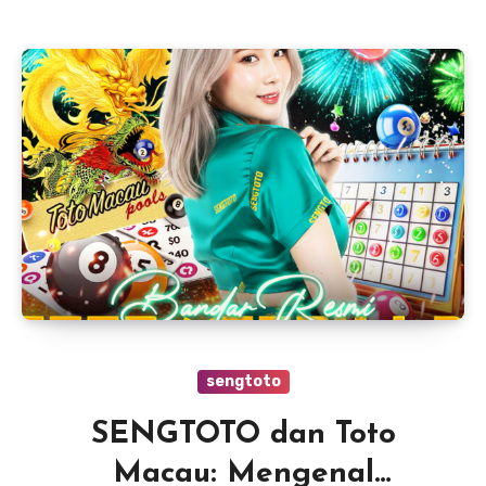
sengtoto
SENGTOTO dan Toto
Macau: Mengenal