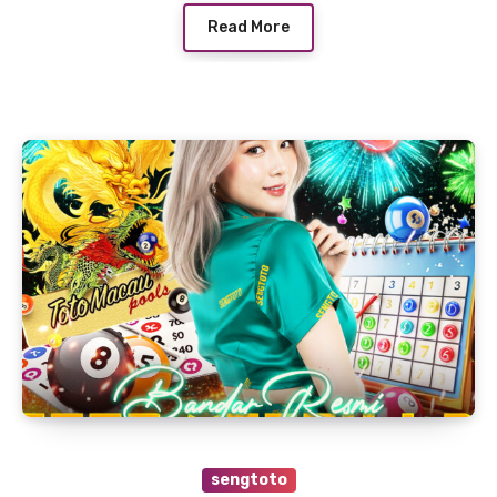
Read More
sengtoto