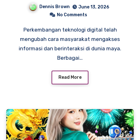
Fenomena Digital yang
Dennis Brown
June 13, 2026
Terus Menarik Perhatian
No Comments
Komunitas Online
Perkembangan teknologi digital telah
mengubah cara masyarakat mengakses
informasi dan berinteraksi di dunia maya.
Berbagai…
Read More