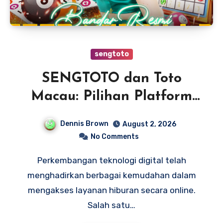
sengtoto
SENGTOTO dan Toto
Macau: Pilihan Platform
Modern dengan Akses
Dennis Brown
August 2, 2026
Cepat dan Fitur Lengkap
No Comments
Perkembangan teknologi digital telah
menghadirkan berbagai kemudahan dalam
mengakses layanan hiburan secara online.
Salah satu…