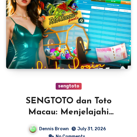
sengtoto
SENGTOTO dan Toto
Macau: Menjelajahi
Kemudahan Platform
Dennis Brown
July 31, 2026
Digital dengan Teknologi
No Comments