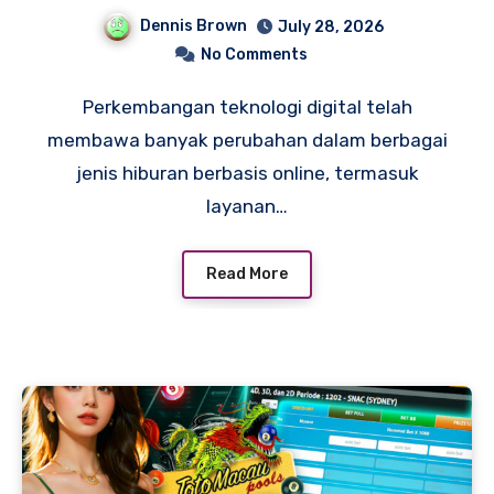
untuk Menikmati Layanan
Dennis Brown
July 28, 2026
Angka Digital dengan
No Comments
Praktis
Perkembangan teknologi digital telah
membawa banyak perubahan dalam berbagai
jenis hiburan berbasis online, termasuk
layanan…
Read More