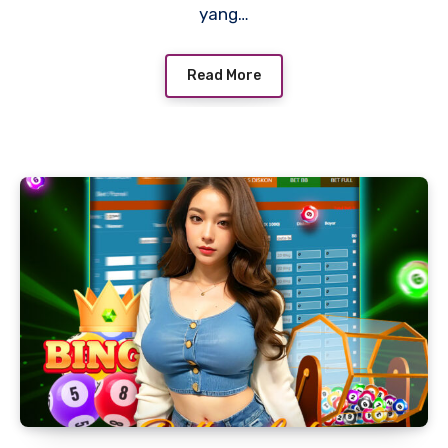
yang…
Read More