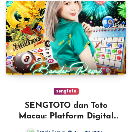
sengtoto
SENGTOTO dan Toto
Macau: Platform Digital
Modern dengan Akses