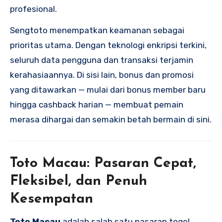
profesional.
Sengtoto menempatkan keamanan sebagai
prioritas utama. Dengan teknologi enkripsi terkini,
seluruh data pengguna dan transaksi terjamin
kerahasiaannya. Di sisi lain, bonus dan promosi
yang ditawarkan — mulai dari bonus member baru
hingga cashback harian — membuat pemain
merasa dihargai dan semakin betah bermain di sini.
Toto Macau: Pasaran Cepat,
Fleksibel, dan Penuh
Kesempatan
Toto Macau
adalah salah satu pasaran togel