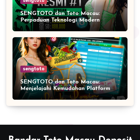
sengtoto
SENGTOTO dan Toto Macau:
Perpaduan Teknologi Modern
dengan Akses Digital yang Semakin
Praktis
sengtoto
SENGTOTO dan Toto Macau:
Menjelajahi Kemudahan Platform
Digital dengan Teknologi Modern