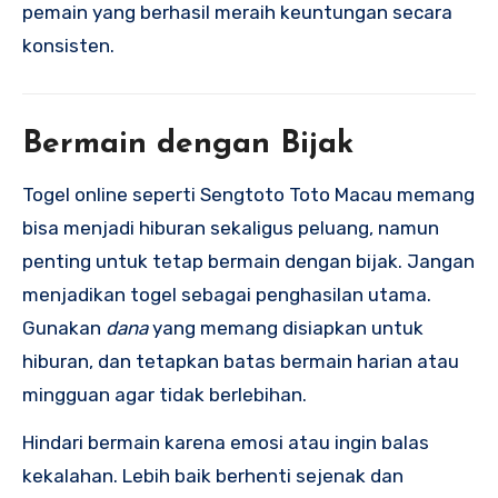
pemain yang berhasil meraih keuntungan secara
konsisten.
Bermain dengan Bijak
Togel online seperti Sengtoto Toto Macau memang
bisa menjadi hiburan sekaligus peluang, namun
penting untuk tetap bermain dengan bijak. Jangan
menjadikan togel sebagai penghasilan utama.
Gunakan
dana
yang memang disiapkan untuk
hiburan, dan tetapkan batas bermain harian atau
mingguan agar tidak berlebihan.
Hindari bermain karena emosi atau ingin balas
kekalahan. Lebih baik berhenti sejenak dan