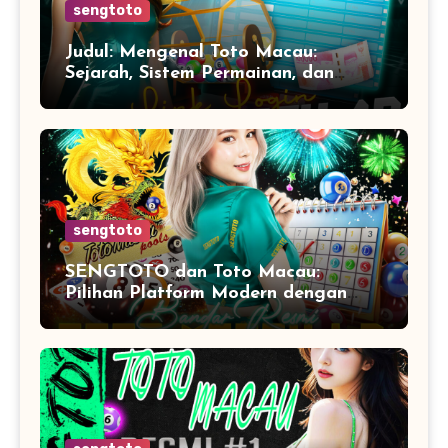
sengtoto
Judul: Mengenal Toto Macau:
Sejarah, Sistem Permainan, dan
Perkembangannya di Era Digital
sengtoto
SENGTOTO dan Toto Macau:
Pilihan Platform Modern dengan
Akses Cepat dan Fitur Lengkap