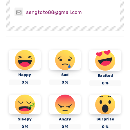
sengtoto88@gmail.com
Happy
Sad
Excited
0
%
0
%
0
%
Sleepy
Angry
Surprise
0
%
0
%
0
%