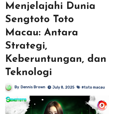
Menjelajahi Dunia
Sengtoto Toto
Macau: Antara
Strategi,
Keberuntungan, dan
Teknologi
By
Dennis Brown
July 8, 2025
#toto macau