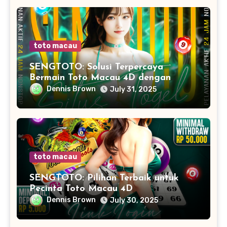
toto macau
SENGTOTO: Solusi Terpercaya
Bermain Toto Macau 4D dengan
Peluang Menang Besar
Dennis Brown
July 31, 2025
toto macau
SENGTOTO: Pilihan Terbaik untuk
Pecinta Toto Macau 4D
Dennis Brown
July 30, 2025