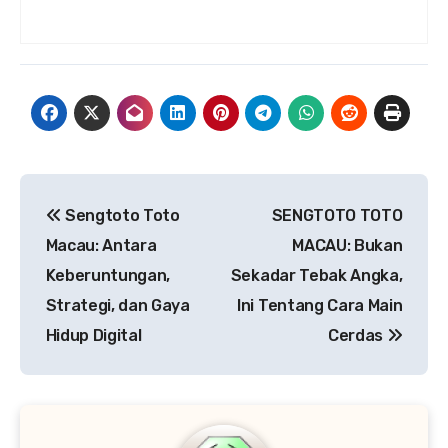
Post
Sengtoto Toto
SENGTOTO TOTO
navigation
Macau: Antara
MACAU: Bukan
Keberuntungan,
Sekadar Tebak Angka,
Strategi, dan Gaya
Ini Tentang Cara Main
Hidup Digital
Cerdas