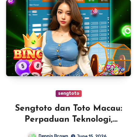
sengtoto
Sengtoto dan Toto Macau:
Perpaduan Teknologi,
Komunitas, dan Tren
Dennis Brown
June 15, 2026