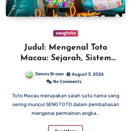
sengtoto
Judul: Mengenal Toto
Macau: Sejarah, Sistem
Permainan, dan
Dennis Brown
August 3, 2026
Perkembangannya di Era
No Comments
Digital
Toto Macau merupakan salah satu nama yang
sering muncul SENGTOTO dalam pembahasan
mengenai permainan angka…