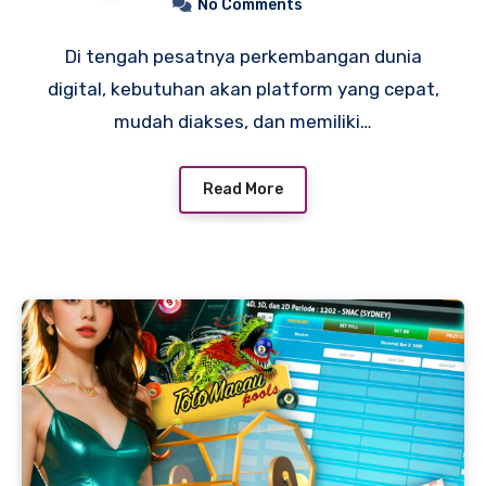
No Comments
Semakin Praktis
Di tengah pesatnya perkembangan dunia
digital, kebutuhan akan platform yang cepat,
mudah diakses, dan memiliki…
Read More