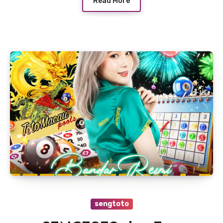
Read More
sengtoto