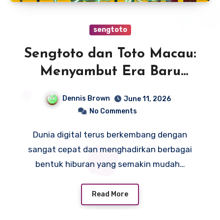
sengtoto
Sengtoto dan Toto Macau:
Menyambut Era Baru
Hiburan Digital yang
Dennis Brown
June 11, 2026
Penuh Inovasi dan
No Comments
Kemudahan
Dunia digital terus berkembang dengan
sangat cepat dan menghadirkan berbagai
bentuk hiburan yang semakin mudah…
Read More