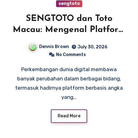
sengtoto
SENGTOTO dan Toto
Macau: Mengenal Platform
Digital dengan Konsep
Dennis Brown
July 30, 2026
Permainan Angka Modern
No Comments
Perkembangan dunia digital membawa
banyak perubahan dalam berbagai bidang,
termasuk hadirnya platform berbasis angka
yang…
Read More