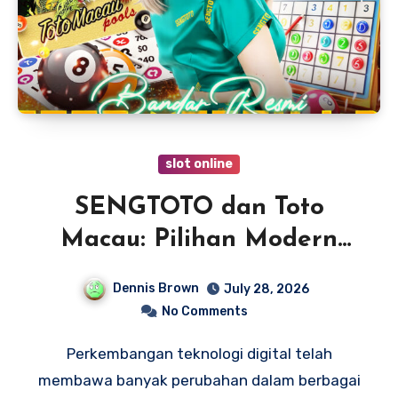
slot online
SENGTOTO dan Toto
Macau: Pilihan Modern
untuk Menikmati Layanan
Dennis Brown
July 28, 2026
Angka Digital dengan
No Comments
Praktis
Perkembangan teknologi digital telah
membawa banyak perubahan dalam berbagai