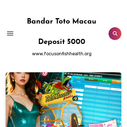
Skip
to
content
Bandar Toto Macau
Deposit 5000
www.focusonfishhealth.org