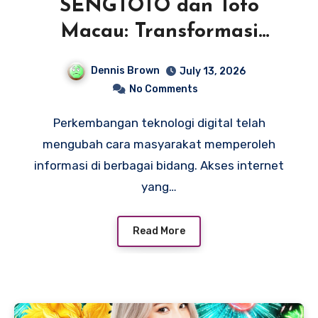
SENGTOTO dan Toto
Macau: Transformasi
Informasi Permainan
Dennis Brown
July 13, 2026
Angka di Era Digital
No Comments
Perkembangan teknologi digital telah
mengubah cara masyarakat memperoleh
informasi di berbagai bidang. Akses internet
yang…
Read More