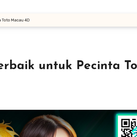
a Toto Macau 4D
rbaik untuk Pecinta To