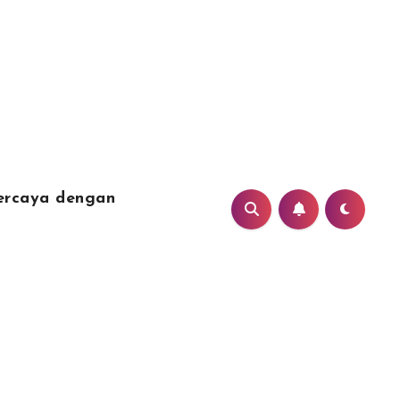
ercaya dengan