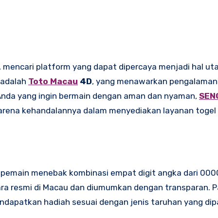
, mencari platform yang dapat dipercaya menjadi hal ut
 adalah
Toto Macau
4D
, yang menawarkan pengalaman
 Anda yang ingin bermain dengan aman dan nyaman,
SEN
as karena kehandalannya dalam menyediakan layanan toge
pemain menebak kombinasi empat digit angka dari 000
ecara resmi di Macau dan diumumkan dengan transparan. 
dapatkan hadiah sesuai dengan jenis taruhan yang dip