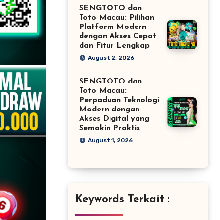
SENGTOTO dan
Toto Macau: Pilihan
Platform Modern
dengan Akses Cepat
dan Fitur Lengkap
August 2, 2026
SENGTOTO dan
Toto Macau:
Perpaduan Teknologi
Modern dengan
Akses Digital yang
Semakin Praktis
August 1, 2026
Keywords Terkait :