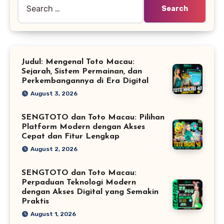
Search
for:
Judul: Mengenal Toto Macau:
Sejarah, Sistem Permainan, dan
Perkembangannya di Era Digital
August 3, 2026
SENGTOTO dan Toto Macau: Pilihan
Platform Modern dengan Akses
Cepat dan Fitur Lengkap
August 2, 2026
SENGTOTO dan Toto Macau:
Perpaduan Teknologi Modern
dengan Akses Digital yang Semakin
Praktis
August 1, 2026