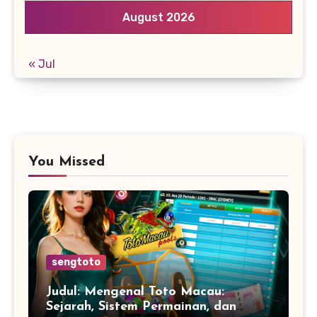
August 2026
« Jul
You Missed
sengtoto
Judul: Mengenal Toto Macau:
Sejarah, Sistem Permainan, dan