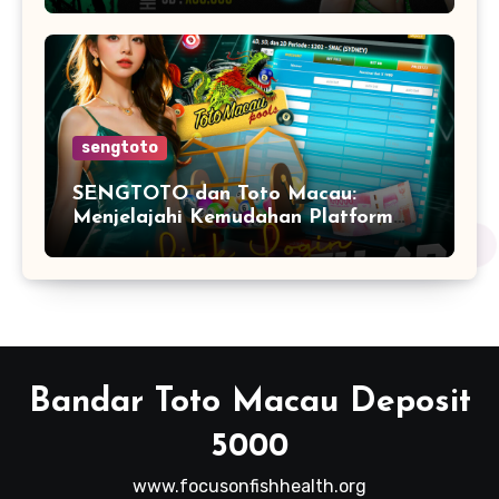
Praktis
sengtoto
SENGTOTO dan Toto Macau:
Menjelajahi Kemudahan Platform
Digital dengan Teknologi Modern
Bandar Toto Macau Deposit
5000
www.focusonfishhealth.org