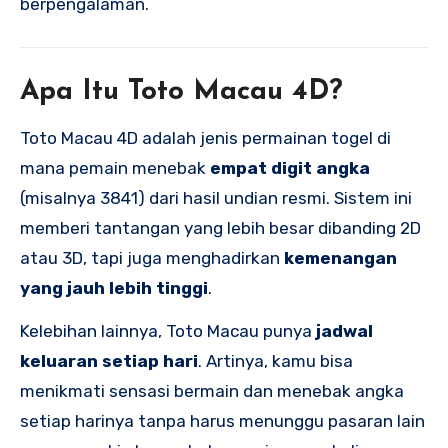
berpengalaman.
Apa Itu Toto Macau 4D?
Toto Macau 4D adalah jenis permainan togel di
mana pemain menebak
empat digit angka
(misalnya 3841) dari hasil undian resmi. Sistem ini
memberi tantangan yang lebih besar dibanding 2D
atau 3D, tapi juga menghadirkan
kemenangan
yang jauh lebih tinggi
.
Kelebihan lainnya, Toto Macau punya
jadwal
keluaran setiap hari
. Artinya, kamu bisa
menikmati sensasi bermain dan menebak angka
setiap harinya tanpa harus menunggu pasaran lain