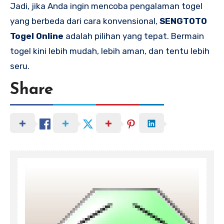
Jadi, jika Anda ingin mencoba pengalaman togel
yang berbeda dari cara konvensional,
SENGTOTO
Togel Online
adalah pilihan yang tepat. Bermain
togel kini lebih mudah, lebih aman, dan tentu lebih
seru.
Share