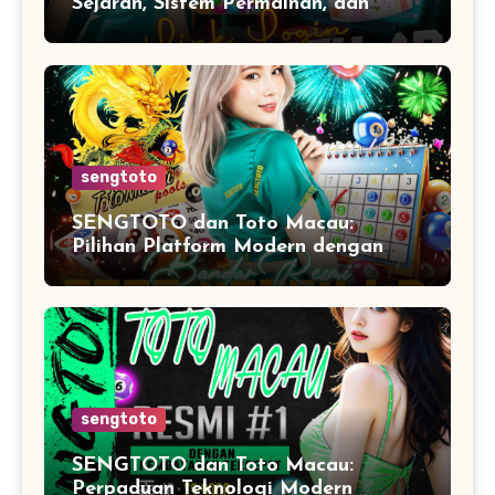
Sejarah, Sistem Permainan, dan
Perkembangannya di Era Digital
sengtoto
SENGTOTO dan Toto Macau:
Pilihan Platform Modern dengan
Akses Cepat dan Fitur Lengkap
sengtoto
SENGTOTO dan Toto Macau:
Perpaduan Teknologi Modern