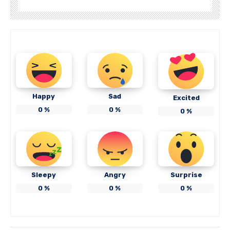
Happy
Sad
Excited
0
%
0
%
0
%
Sleepy
Angry
Surprise
0
%
0
%
0
%