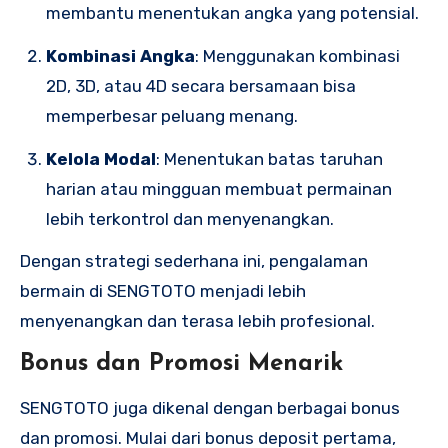
membantu menentukan angka yang potensial.
Kombinasi Angka
: Menggunakan kombinasi
2D, 3D, atau 4D secara bersamaan bisa
memperbesar peluang menang.
Kelola Modal
: Menentukan batas taruhan
harian atau mingguan membuat permainan
lebih terkontrol dan menyenangkan.
Dengan strategi sederhana ini, pengalaman
bermain di SENGTOTO menjadi lebih
menyenangkan dan terasa lebih profesional.
Bonus dan Promosi Menarik
SENGTOTO juga dikenal dengan berbagai bonus
dan promosi. Mulai dari bonus deposit pertama,