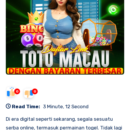
0
0
Read Time:
3 Minute, 12 Second
Di era digital seperti sekarang, segala sesuatu
serba online, termasuk permainan togel. Tidak lagi