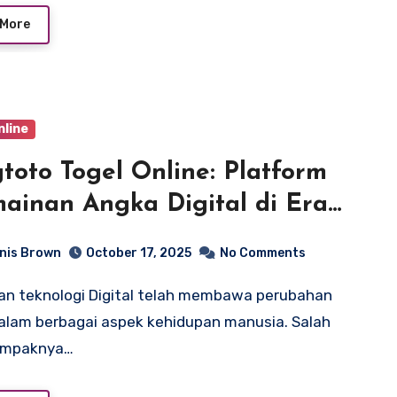
 More
nline
toto Togel Online: Platform
ainan Angka Digital di Era
ern
nis Brown
October 17, 2025
No Comments
alam berbagai aspek kehidupan manusia. Salah
ampaknya…