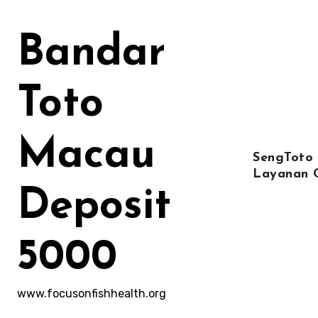
Skip
to
Bandar
content
Toto
Macau
SengToto 
Layanan 
Deposit
5000
www.focusonfishhealth.org