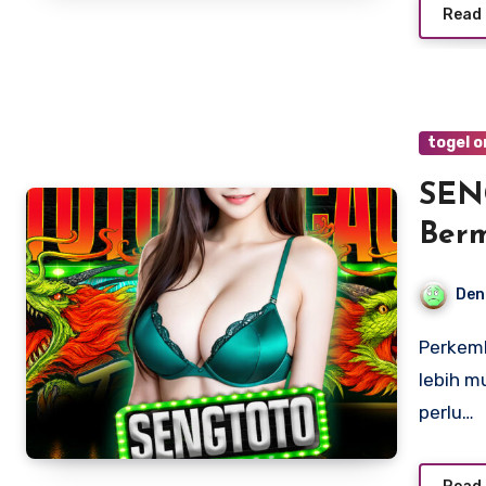
Read
togel o
SENG
Berm
Den
Perkembangan teknologi membuat semua hal menjadi
lebih m
perlu…