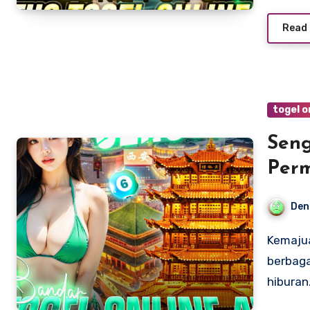
Read
togel o
Seng
Perm
Den
Kemajuan teknologi Digital membawa dampak besar pada
berbaga
hibura