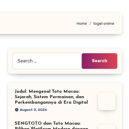
Home
togel online
Search
for:
Judul: Mengenal Toto Macau:
Sejarah, Sistem Permainan, dan
Perkembangannya di Era Digital
August 3, 2026
SENGTOTO dan Toto Macau: