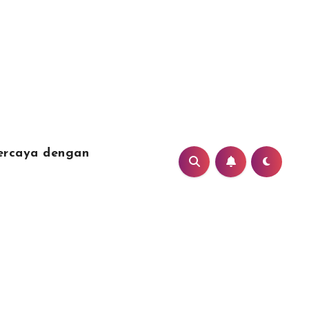
ercaya dengan