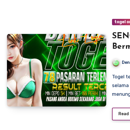
togel o
SENG
Ber
Ama
Den
Togel telah menjadi permainan favorit bagi banyak orang
selama
menung
Read