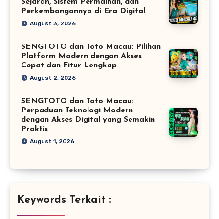
Sejarah, Sistem Permainan, dan
Perkembangannya di Era Digital
August 3, 2026
SENGTOTO dan Toto Macau: Pilihan
Platform Modern dengan Akses
Cepat dan Fitur Lengkap
August 2, 2026
SENGTOTO dan Toto Macau:
Perpaduan Teknologi Modern
dengan Akses Digital yang Semakin
Praktis
August 1, 2026
Keywords Terkait :