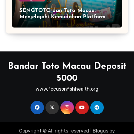
SENGTOTO dan Toto Macau:
Menjelajahi Kemudahan Platform
Digital dengan Teknologi Modern
Bandar Toto Macau Deposit
5000
www.focusonfishhealth.org
Copyright © All rights reserved
|
Blogus
by