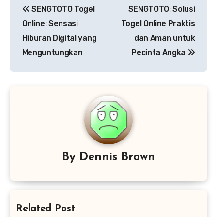
SENGTOTO Togel
SENGTOTO: Solusi
navigation
Online: Sensasi
Togel Online Praktis
Hiburan Digital yang
dan Aman untuk
Menguntungkan
Pecinta Angka
By
Dennis Brown
Related Post