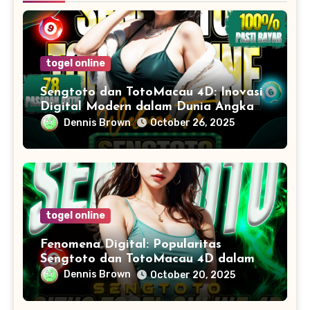
togel online
Sengtoto dan TotoMacau 4D: Inovasi
Digital Modern dalam Dunia Angka
dan Teknologi Real-Time
Dennis Brown
October 26, 2025
togel online
Fenomena Digital: Popularitas
Sengtoto dan TotoMacau 4D dalam
Tren Angka Online
Dennis Brown
October 20, 2025