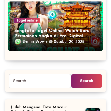
togel online
Sengtoto Togel Online: Wajah Baru
Permainan Angka di Era Digital
Dennis Brown
October 20, 2025
Search
for:
Judul: Mengenal Toto Macau: