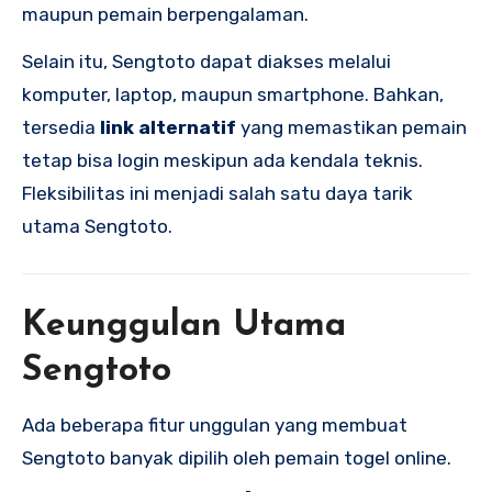
maupun pemain berpengalaman.
Selain itu, Sengtoto dapat diakses melalui
komputer, laptop, maupun smartphone. Bahkan,
tersedia
link alternatif
yang memastikan pemain
tetap bisa login meskipun ada kendala teknis.
Fleksibilitas ini menjadi salah satu daya tarik
utama Sengtoto.
Keunggulan Utama
Sengtoto
Ada beberapa fitur unggulan yang membuat
Sengtoto banyak dipilih oleh pemain togel online.