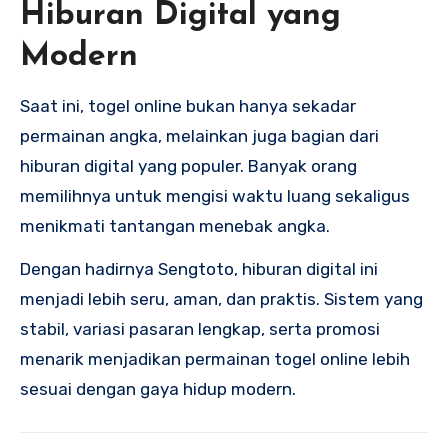
Hiburan Digital yang
Modern
Saat ini, togel online bukan hanya sekadar
permainan angka, melainkan juga bagian dari
hiburan digital yang populer. Banyak orang
memilihnya untuk mengisi waktu luang sekaligus
menikmati tantangan menebak angka.
Dengan hadirnya Sengtoto, hiburan digital ini
menjadi lebih seru, aman, dan praktis. Sistem yang
stabil, variasi pasaran lengkap, serta promosi
menarik menjadikan permainan togel online lebih
sesuai dengan gaya hidup modern.