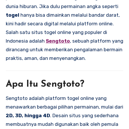
dunia hiburan. Jika dulu permainan angka seperti
togel
hanya bisa dimainkan melalui bandar darat,
kini hadir secara digital melalui platform online.
Salah satu situs togel online yang populer di
Indonesia adalah
Sengtoto
, sebuah platform yang
dirancang untuk memberikan pengalaman bermain
praktis, aman, dan menyenangkan.
Apa Itu Sengtoto?
Sengtoto adalah platform togel online yang
menawarkan berbagai pilihan permainan, mulai dari
2D, 3D, hingga 4D
. Desain situs yang sederhana
membuatnya mudah digunakan baik oleh pemula