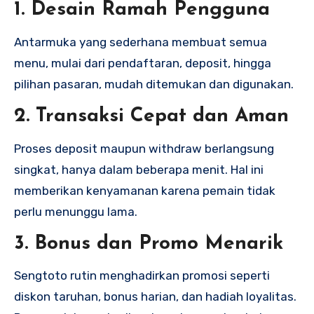
1. Desain Ramah Pengguna
Antarmuka yang sederhana membuat semua
menu, mulai dari pendaftaran, deposit, hingga
pilihan pasaran, mudah ditemukan dan digunakan.
2. Transaksi Cepat dan Aman
Proses deposit maupun withdraw berlangsung
singkat, hanya dalam beberapa menit. Hal ini
memberikan kenyamanan karena pemain tidak
perlu menunggu lama.
3. Bonus dan Promo Menarik
Sengtoto rutin menghadirkan promosi seperti
diskon taruhan, bonus harian, dan hadiah loyalitas.