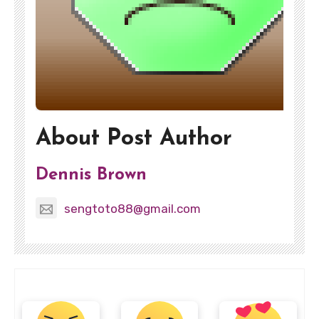
About Post Author
Dennis Brown
sengtoto88@gmail.com