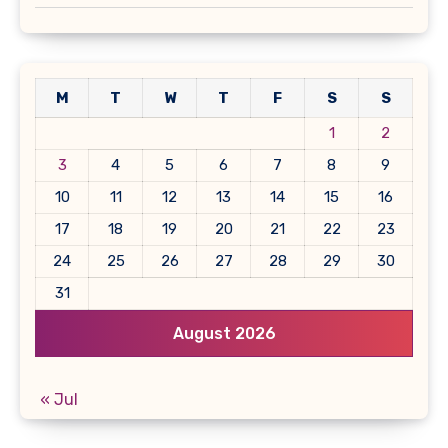
M
T
W
T
F
S
S
1
2
3
4
5
6
7
8
9
10
11
12
13
14
15
16
17
18
19
20
21
22
23
24
25
26
27
28
29
30
31
August 2026
« Jul