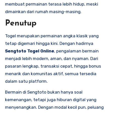
membuat permainan terasa lebih hidup, meski
dimainkan dari rumah masing-masing.
Penutup
Togel merupakan permainan angka klasik yang
tetap digemari hingga kini. Dengan hadirnya
Sengtoto Togel Online
, pengalaman bermain
menjadi lebih modern, aman, dan nyaman. Dari
pasaran lengkap, transaksi cepat, hingga bonus
menarik dan komunitas aktif, semua tersedia
dalam satu platform.
Bermain di Sengtoto bukan hanya soal
kemenangan, tetapi juga hiburan digital yang
menyenangkan. Dengan modal kecil pun, peluang