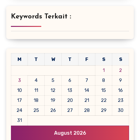
Keywords Terkait :
M
T
W
T
F
S
S
1
2
3
4
5
6
7
8
9
10
11
12
13
14
15
16
17
18
19
20
21
22
23
24
25
26
27
28
29
30
31
August 2026