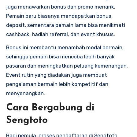
juga menawarkan bonus dan promo menarik.
Pemain baru biasanya mendapatkan bonus
deposit, sementara pemain lama bisa menikmati
cashback, hadiah referral, dan event khusus.
Bonus ini membantu menambah modal bermain,
sehingga pemain bisa mencoba lebih banyak
pasaran dan meningkatkan peluang kemenangan.
Event rutin yang diadakan juga membuat
pengalaman bermain lebih kompetitif dan
menyenangkan.
Cara Bergabung di
Sengtoto
Bagi pemula, proses pendaftaran di Sengtoto