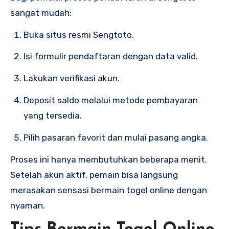
sangat mudah:
Buka situs resmi Sengtoto.
Isi formulir pendaftaran dengan data valid.
Lakukan verifikasi akun.
Deposit saldo melalui metode pembayaran
yang tersedia.
Pilih pasaran favorit dan mulai pasang angka.
Proses ini hanya membutuhkan beberapa menit.
Setelah akun aktif, pemain bisa langsung
merasakan sensasi bermain togel online dengan
nyaman.