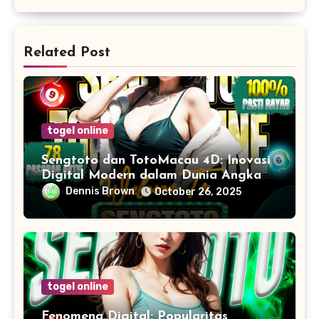
Related Post
togel online
Sengtoto dan TotoMacau 4D: Inovasi
Digital Modern dalam Dunia Angka
dan Teknologi Real-Time
Dennis Brown
October 26, 2025
togel online
Fenomena Digital: Popularitas