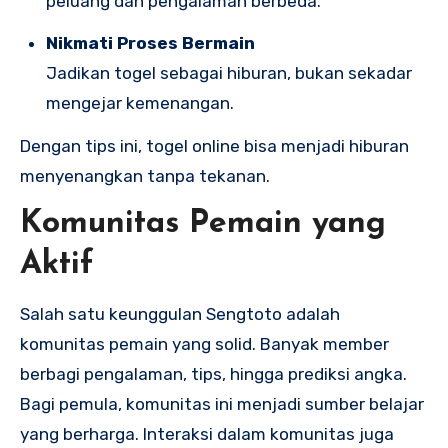
peluang dan pengalaman berbeda.
Nikmati Proses Bermain
Jadikan togel sebagai hiburan, bukan sekadar
mengejar kemenangan.
Dengan tips ini, togel online bisa menjadi hiburan
menyenangkan tanpa tekanan.
Komunitas Pemain yang
Aktif
Salah satu keunggulan Sengtoto adalah
komunitas pemain yang solid. Banyak member
berbagi pengalaman, tips, hingga prediksi angka.
Bagi pemula, komunitas ini menjadi sumber belajar
yang berharga. Interaksi dalam komunitas juga