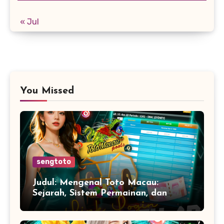
« Jul
You Missed
sengtoto
Judul: Mengenal Toto Macau:
Sejarah, Sistem Permainan, dan
Perkembangannya di Era Digital