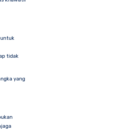
 untuk
ap tidak
angka yang
bukan
njaga