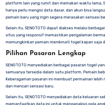
platform lain yang rumit dan memakan waktu lama
hanya perlu mengisi data dasar, dan akun bisa lang
pemain baru yang ingin segera merasakan sensasi ber
Selain itu, SENGTOTO dapat diakses melalui berbaga
situs yang responsif memastikan pengalaman bermain 
memungkinkan pemain menikmati togel kapan saja da
Pilihan Pasaran Lengkap
SENGTOTO menyediakan berbagai pasaran togel yang le
semuanya tersedia dalam satu platform. Pemain beba
Keberagaman pasaran ini membuat permainan lebih 
dan mencari sensasi baru.
Selain itu, SENGTOTO menyediakan data keluaran s
memanfaatkan data ini untuk menganalisis pola ang