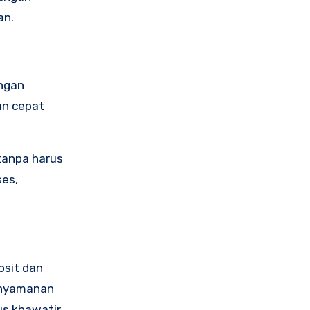
an.
engan
an cepat
tanpa harus
ses,
osit dan
enyamanan
us khawatir