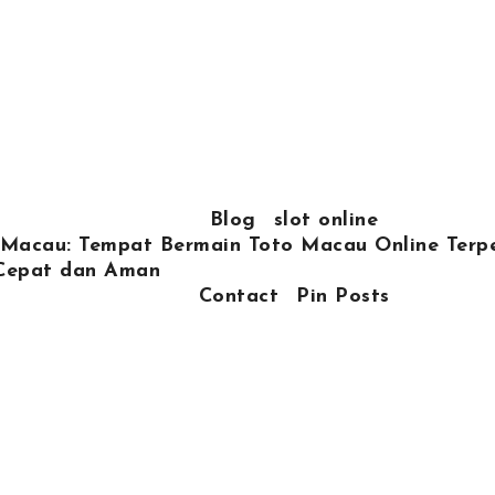
Blog
slot online
Macau: Tempat Bermain Toto Macau Online Terp
Cepat dan Aman
Contact
Pin Posts