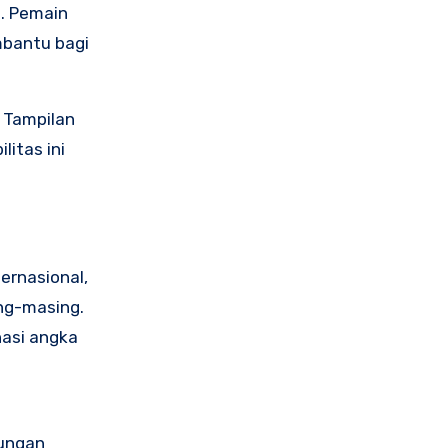
. Pemain
mbantu bagi
 Tampilan
itas ini
ernasional,
ng-masing.
asi angka
tungan