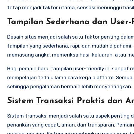
tetap menjadi faktor utama, sensasi menunggu has
Tampilan Sederhana dan User-F
Desain situs menjadi salah satu faktor penting dal
tampilan yang sederhana, rapi, dan mudah dipahami.
memasang angka, memeriksa hasil keluaran, atau me
Bagi pemain baru, tampilan user-friendly ini sanga
mempelajari terlalu lama cara kerja platform. Semua
sehingga pengalaman bermain lebih menyenangkan.
Sistem Transaksi Praktis dan 
Sistem transaksi menjadi salah satu aspek penting
penarikan yang cepat, aman, dan transparan. Pema
masing-masing. Sistem ini memberikan rasa aman da