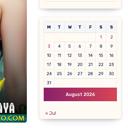
M
T
W
T
F
S
S
1
2
3
4
5
6
7
8
9
10
11
12
13
14
15
16
17
18
19
20
21
22
23
24
25
26
27
28
29
30
31
August 2026
« Jul