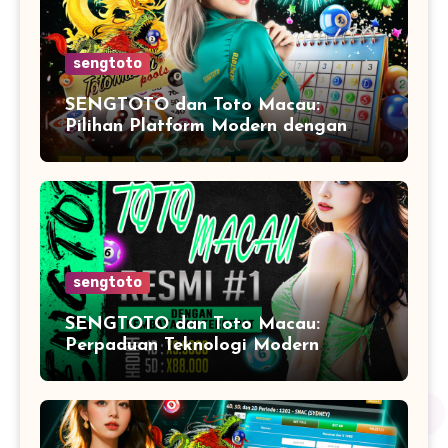
sengtoto
SENGTOTO dan Toto Macau:
Pilihan Platform Modern dengan
Akses Cepat dan Fitur Lengkap
sengtoto
SENGTOTO dan Toto Macau:
Perpaduan Teknologi Modern
dengan Akses Digital yang Semakin
Praktis