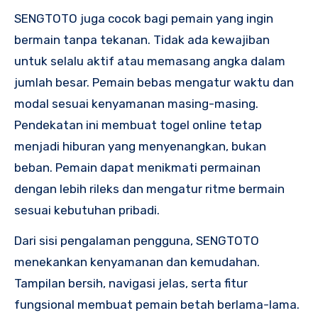
SENGTOTO juga cocok bagi pemain yang ingin
bermain tanpa tekanan. Tidak ada kewajiban
untuk selalu aktif atau memasang angka dalam
jumlah besar. Pemain bebas mengatur waktu dan
modal sesuai kenyamanan masing-masing.
Pendekatan ini membuat togel online tetap
menjadi hiburan yang menyenangkan, bukan
beban. Pemain dapat menikmati permainan
dengan lebih rileks dan mengatur ritme bermain
sesuai kebutuhan pribadi.
Dari sisi pengalaman pengguna, SENGTOTO
menekankan kenyamanan dan kemudahan.
Tampilan bersih, navigasi jelas, serta fitur
fungsional membuat pemain betah berlama-lama.