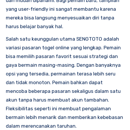
dan mudah dipahami. Bagi pemain baru, tampilan
yang user-friendly ini sangat membantu karena
mereka bisa langsung menyesuaikan diri tanpa
harus belajar banyak hal.
Salah satu keunggulan utama SENGTOTO adalah
variasi pasaran togel online yang lengkap. Pemain
bisa memilih pasaran favorit sesuai strategi dan
gaya bermain masing-masing. Dengan banyaknya
opsi yang tersedia, permainan terasa lebih seru
dan tidak monoton. Pemain bahkan dapat
mencoba beberapa pasaran sekaligus dalam satu
akun tanpa harus membuat akun tambahan.
Fleksibilitas seperti ini membuat pengalaman
bermain lebih menarik dan memberikan kebebasan
dalam merencanakan taruhan.