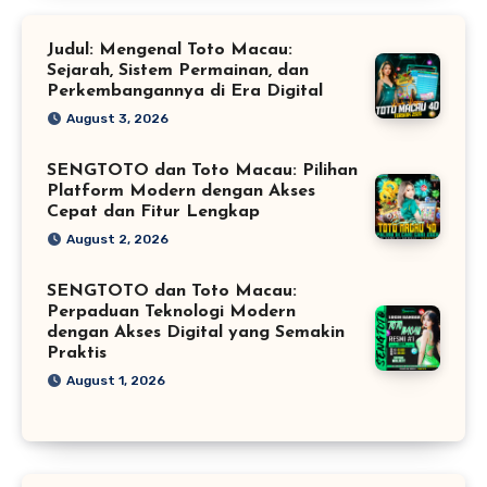
Judul: Mengenal Toto Macau:
Sejarah, Sistem Permainan, dan
Perkembangannya di Era Digital
August 3, 2026
SENGTOTO dan Toto Macau: Pilihan
Platform Modern dengan Akses
Cepat dan Fitur Lengkap
August 2, 2026
SENGTOTO dan Toto Macau:
Perpaduan Teknologi Modern
dengan Akses Digital yang Semakin
Praktis
August 1, 2026