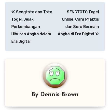
Post
Sengtoto dan Toto
SENGTOTO Togel
navigation
Togel: Jejak
Online: Cara Praktis
Perkembangan
dan Seru Bermain
Hiburan Angka dalam
Angka di Era Digital
Era Digital
By
Dennis Brown