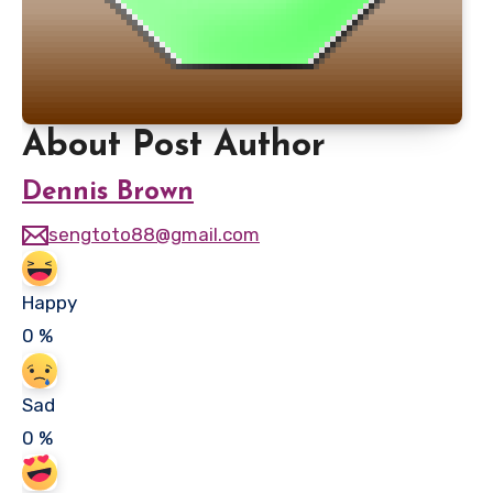
About Post Author
Dennis Brown
sengtoto88@gmail.com
Happy
0
%
Sad
0
%