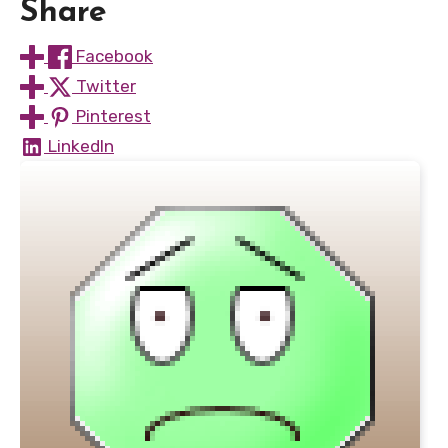
Share
Facebook
Twitter
Pinterest
LinkedIn