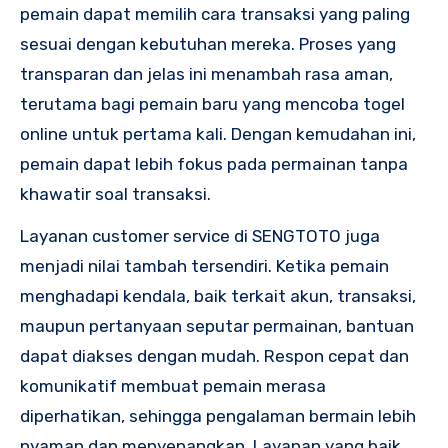
pemain dapat memilih cara transaksi yang paling
sesuai dengan kebutuhan mereka. Proses yang
transparan dan jelas ini menambah rasa aman,
terutama bagi pemain baru yang mencoba togel
online untuk pertama kali. Dengan kemudahan ini,
pemain dapat lebih fokus pada permainan tanpa
khawatir soal transaksi.
Layanan customer service di SENGTOTO juga
menjadi nilai tambah tersendiri. Ketika pemain
menghadapi kendala, baik terkait akun, transaksi,
maupun pertanyaan seputar permainan, bantuan
dapat diakses dengan mudah. Respon cepat dan
komunikatif membuat pemain merasa
diperhatikan, sehingga pengalaman bermain lebih
nyaman dan menyenangkan. Layanan yang baik