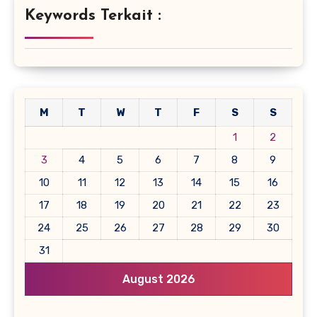
Keywords Terkait :
M
T
W
T
F
S
S
1
2
3
4
5
6
7
8
9
10
11
12
13
14
15
16
17
18
19
20
21
22
23
24
25
26
27
28
29
30
31
August 2026