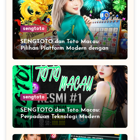
sengtoto
SENGTOTO dan Toto Macau:
Pilihan Platform Modern dengan
Akses Cepat dan Fitur Lengkap
sengtoto
SENGTOTO dan Toto Macau:
Perpaduan Teknologi Modern
dengan Akses Digital yang Semakin
Praktis