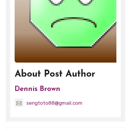
About Post Author
Dennis Brown
sengtoto88@gmail.com