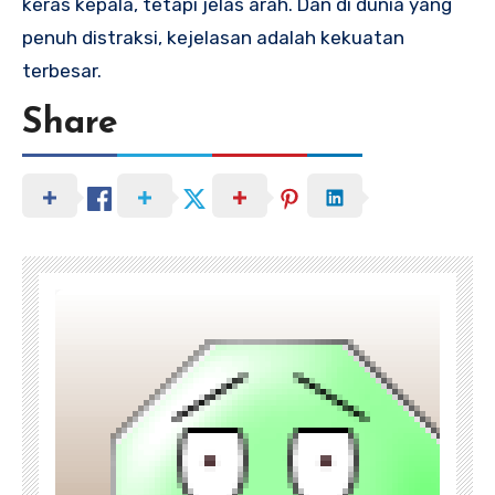
keras kepala, tetapi jelas arah. Dan di dunia yang
penuh distraksi, kejelasan adalah kekuatan
terbesar.
Share