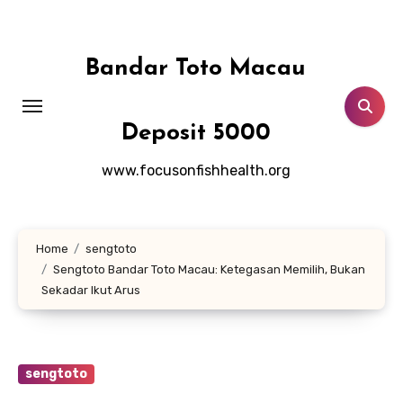
Skip
to
content
Bandar Toto Macau
Deposit 5000
www.focusonfishhealth.org
Home
sengtoto
Sengtoto Bandar Toto Macau: Ketegasan Memilih, Bukan
Sekadar Ikut Arus
sengtoto