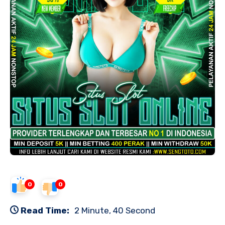
0
0
Read Time:
2 Minute, 40 Second