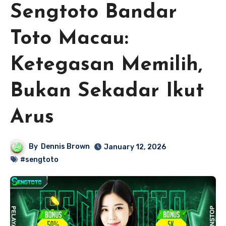
Sengtoto Bandar
Toto Macau:
Ketegasan Memilih,
Bukan Sekadar Ikut
Arus
By
Dennis Brown
January 12, 2026
#sengtoto