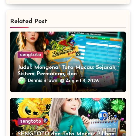
Related Post
sengtoto
Judul: Mengenal Toto Macau: Sejarah,
Sistem Permainan, dan
Perkembangannya di Era Digital
Dennis Brown
August 3, 2026
sengtoto
SENGTOTO dan Toto Macau: Pilihan