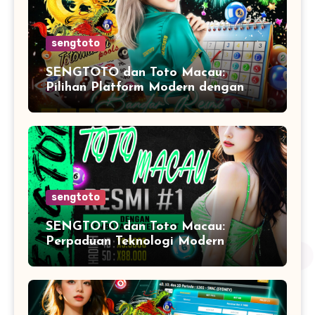
sengtoto
SENGTOTO dan Toto Macau:
Pilihan Platform Modern dengan
Akses Cepat dan Fitur Lengkap
sengtoto
SENGTOTO dan Toto Macau:
Perpaduan Teknologi Modern
dengan Akses Digital yang Semakin
Praktis