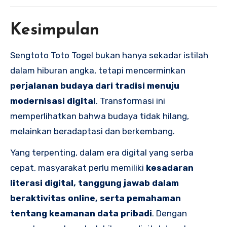
Kesimpulan
Sengtoto Toto Togel bukan hanya sekadar istilah
dalam hiburan angka, tetapi mencerminkan
perjalanan budaya dari tradisi menuju
modernisasi digital
. Transformasi ini
memperlihatkan bahwa budaya tidak hilang,
melainkan beradaptasi dan berkembang.
Yang terpenting, dalam era digital yang serba
cepat, masyarakat perlu memiliki
kesadaran
literasi digital, tanggung jawab dalam
beraktivitas online, serta pemahaman
tentang keamanan data pribadi
. Dengan