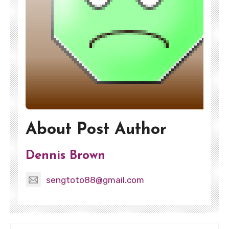
About Post Author
Dennis Brown
sengtoto88@gmail.com