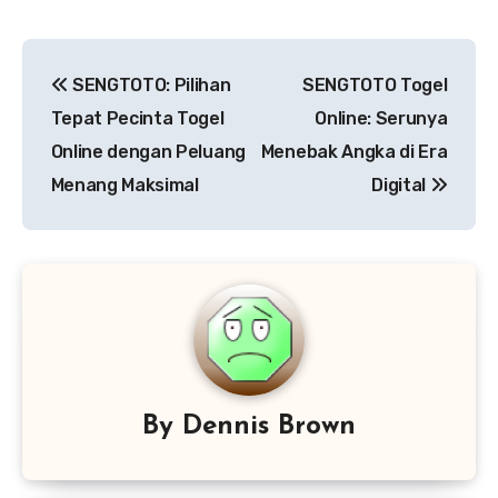
Post
SENGTOTO: Pilihan
SENGTOTO Togel
navigation
Tepat Pecinta Togel
Online: Serunya
Online dengan Peluang
Menebak Angka di Era
Menang Maksimal
Digital
By
Dennis Brown