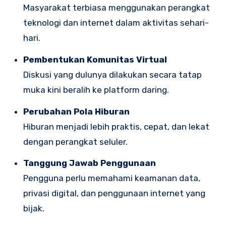
Masyarakat terbiasa menggunakan perangkat
teknologi dan internet dalam aktivitas sehari-
hari.
Pembentukan Komunitas Virtual
Diskusi yang dulunya dilakukan secara tatap
muka kini beralih ke platform daring.
Perubahan Pola Hiburan
Hiburan menjadi lebih praktis, cepat, dan lekat
dengan perangkat seluler.
Tanggung Jawab Penggunaan
Pengguna perlu memahami keamanan data,
privasi digital, dan penggunaan internet yang
bijak.