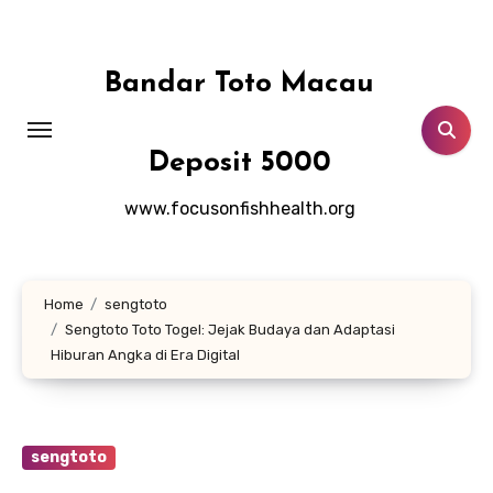
Skip
to
content
Bandar Toto Macau
Deposit 5000
www.focusonfishhealth.org
Home
sengtoto
Sengtoto Toto Togel: Jejak Budaya dan Adaptasi
Hiburan Angka di Era Digital
sengtoto