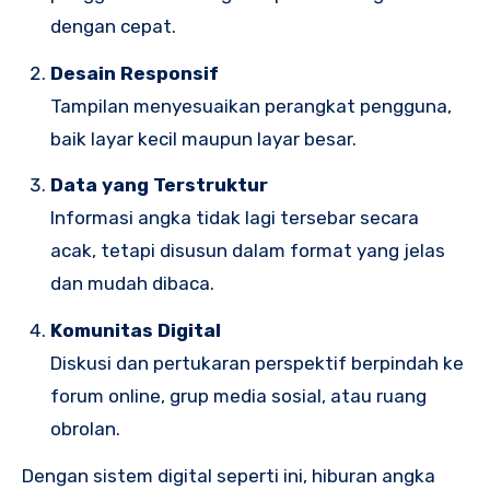
dengan cepat.
Desain Responsif
Tampilan menyesuaikan perangkat pengguna,
baik layar kecil maupun layar besar.
Data yang Terstruktur
Informasi angka tidak lagi tersebar secara
acak, tetapi disusun dalam format yang jelas
dan mudah dibaca.
Komunitas Digital
Diskusi dan pertukaran perspektif berpindah ke
forum online, grup media sosial, atau ruang
obrolan.
Dengan sistem digital seperti ini, hiburan angka