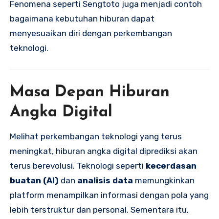
Fenomena seperti Sengtoto juga menjadi contoh
bagaimana kebutuhan hiburan dapat
menyesuaikan diri dengan perkembangan
teknologi.
Masa Depan Hiburan
Angka Digital
Melihat perkembangan teknologi yang terus
meningkat, hiburan angka digital diprediksi akan
terus berevolusi. Teknologi seperti
kecerdasan
buatan (AI)
dan
analisis data
memungkinkan
platform menampilkan informasi dengan pola yang
lebih terstruktur dan personal. Sementara itu,