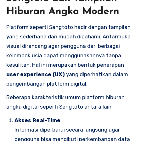
Hiburan Angka Modern
Platform seperti Sengtoto hadir dengan tampilan
yang sederhana dan mudah dipahami. Antarmuka
visual dirancang agar pengguna dari berbagai
kelompok usia dapat menggunakannya tanpa
kesulitan. Hal ini merupakan bentuk penerapan
user experience (UX)
yang diperhatikan dalam
pengembangan platform digital.
Beberapa karakteristik umum platform hiburan
angka digital seperti Sengtoto antara lain:
Akses Real-Time
Informasi diperbarui secara langsung agar
pengguna bisa mengikuti perkembangan data