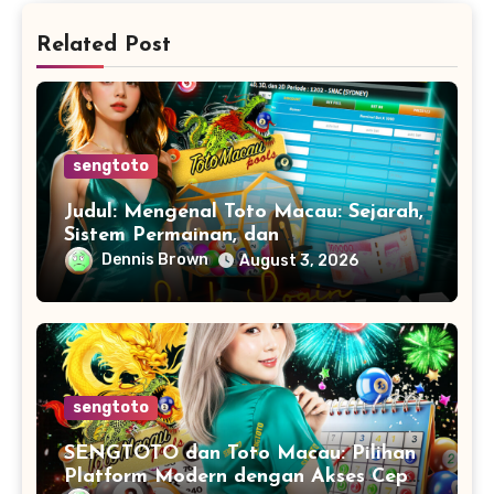
Related Post
sengtoto
Judul: Mengenal Toto Macau: Sejarah,
Sistem Permainan, dan
Perkembangannya di Era Digital
Dennis Brown
August 3, 2026
sengtoto
SENGTOTO dan Toto Macau: Pilihan
Platform Modern dengan Akses Cepat