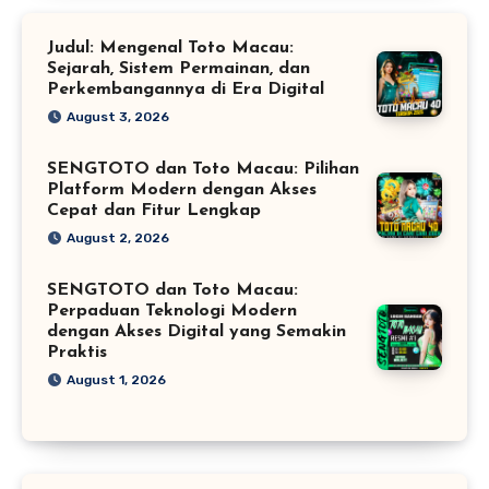
Judul: Mengenal Toto Macau:
Sejarah, Sistem Permainan, dan
Perkembangannya di Era Digital
August 3, 2026
SENGTOTO dan Toto Macau: Pilihan
Platform Modern dengan Akses
Cepat dan Fitur Lengkap
August 2, 2026
SENGTOTO dan Toto Macau:
Perpaduan Teknologi Modern
dengan Akses Digital yang Semakin
Praktis
August 1, 2026