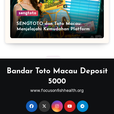
sengtoto
SENGTOTO dan Toto Macau:
Menjelajahi Kemudahan Platform
Digital dengan Teknologi Modern
Bandar Toto Macau Deposit
5000
www.focusonfishhealth.org