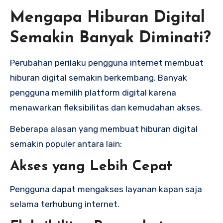
Mengapa Hiburan Digital
Semakin Banyak Diminati?
Perubahan perilaku pengguna internet membuat
hiburan digital semakin berkembang. Banyak
pengguna memilih platform digital karena
menawarkan fleksibilitas dan kemudahan akses.
Beberapa alasan yang membuat hiburan digital
semakin populer antara lain:
Akses yang Lebih Cepat
Pengguna dapat mengakses layanan kapan saja
selama terhubung internet.