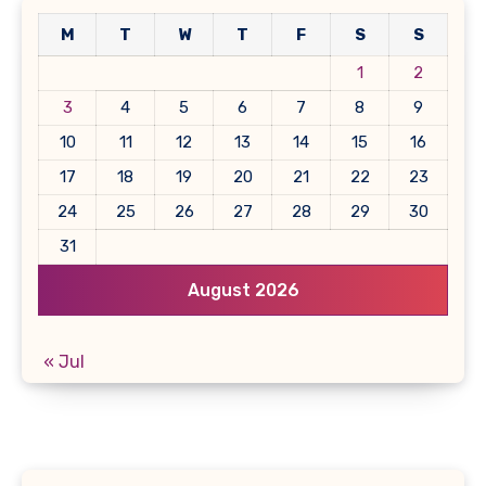
M
T
W
T
F
S
S
1
2
3
4
5
6
7
8
9
10
11
12
13
14
15
16
17
18
19
20
21
22
23
24
25
26
27
28
29
30
31
August 2026
« Jul