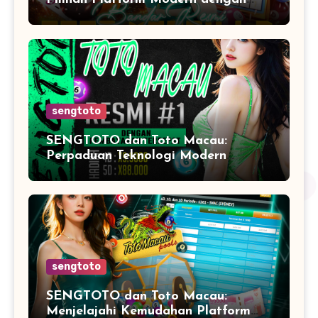
Akses Cepat dan Fitur Lengkap
sengtoto
SENGTOTO dan Toto Macau:
Perpaduan Teknologi Modern
dengan Akses Digital yang Semakin
Praktis
sengtoto
SENGTOTO dan Toto Macau:
Menjelajahi Kemudahan Platform