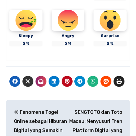
Sleepy
Angry
Surprise
0
%
0
%
0
%
Post
Fenomena Togel
SENGTOTO dan Toto
navigation
Online sebagai Hiburan
Macau: Menyusuri Tren
Digital yang Semakin
Platform Digital yang