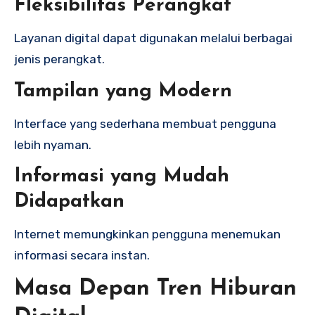
Fleksibilitas Perangkat
Layanan digital dapat digunakan melalui berbagai
jenis perangkat.
Tampilan yang Modern
Interface yang sederhana membuat pengguna
lebih nyaman.
Informasi yang Mudah
Didapatkan
Internet memungkinkan pengguna menemukan
informasi secara instan.
Masa Depan Tren Hiburan