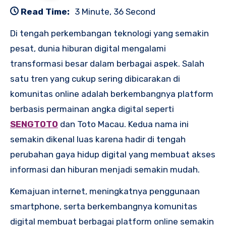
Read Time:
3 Minute, 36 Second
Di tengah perkembangan teknologi yang semakin
pesat, dunia hiburan digital mengalami
transformasi besar dalam berbagai aspek. Salah
satu tren yang cukup sering dibicarakan di
komunitas online adalah berkembangnya platform
berbasis permainan angka digital seperti
SENGTOTO
dan Toto Macau. Kedua nama ini
semakin dikenal luas karena hadir di tengah
perubahan gaya hidup digital yang membuat akses
informasi dan hiburan menjadi semakin mudah.
Kemajuan internet, meningkatnya penggunaan
smartphone, serta berkembangnya komunitas
digital membuat berbagai platform online semakin