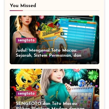
You Missed
sengtoto
Judul: Mengenal Toto Macau:
Sejarah, Sistem Permainan, dan
Perkembangannya di Era Digital
sengtoto
SENGTOTO dan Toto Macau:
Pilihan Platform Modern dengan