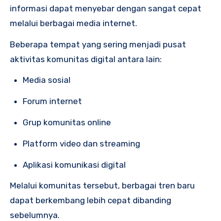
informasi dapat menyebar dengan sangat cepat
melalui berbagai media internet.
Beberapa tempat yang sering menjadi pusat
aktivitas komunitas digital antara lain:
Media sosial
Forum internet
Grup komunitas online
Platform video dan streaming
Aplikasi komunikasi digital
Melalui komunitas tersebut, berbagai tren baru
dapat berkembang lebih cepat dibanding
sebelumnya.