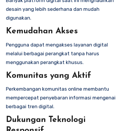
Banyak platform digital saat ini menghadirkan
desain yang lebih sederhana dan mudah
digunakan.
Kemudahan Akses
Pengguna dapat mengakses layanan digital
melalui berbagai perangkat tanpa harus
menggunakan perangkat khusus.
Komunitas yang Aktif
Perkembangan komunitas online membantu
mempercepat penyebaran informasi mengenai
berbagai tren digital.
Dukungan Teknologi
Responsif