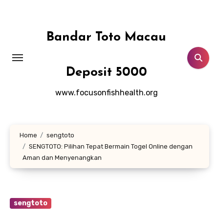
Skip
to
content
Bandar Toto Macau
Deposit 5000
www.focusonfishhealth.org
Home
sengtoto
SENGTOTO: Pilihan Tepat Bermain Togel Online dengan
Aman dan Menyenangkan
sengtoto