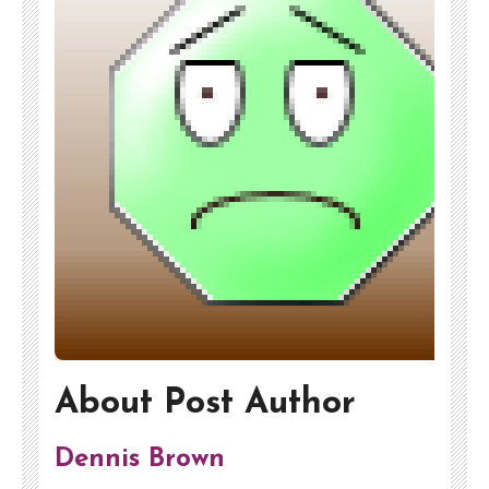
About Post Author
Dennis Brown