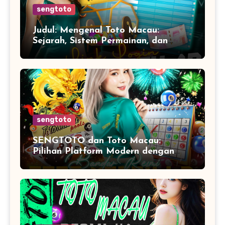
sengtoto
Judul: Mengenal Toto Macau:
Sejarah, Sistem Permainan, dan
Perkembangannya di Era Digital
sengtoto
SENGTOTO dan Toto Macau:
Pilihan Platform Modern dengan
Akses Cepat dan Fitur Lengkap