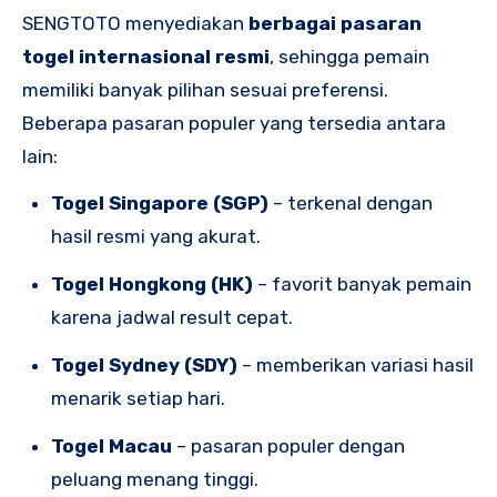
SENGTOTO menyediakan
berbagai pasaran
togel internasional resmi
, sehingga pemain
memiliki banyak pilihan sesuai preferensi.
Beberapa pasaran populer yang tersedia antara
lain:
Togel Singapore (SGP)
– terkenal dengan
hasil resmi yang akurat.
Togel Hongkong (HK)
– favorit banyak pemain
karena jadwal result cepat.
Togel Sydney (SDY)
– memberikan variasi hasil
menarik setiap hari.
Togel Macau
– pasaran populer dengan
peluang menang tinggi.