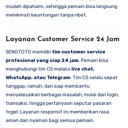
mudah dipahami, sehingga pemain bisa langsung
menikmati keuntungan tanpa ribet.
Layanan Customer Service 24 Jam
SENGTOTO memiliki
tim customer service
profesional yang siap 24 jam
. Pemain bisa
menghubungi tim CS melalui
live chat,
WhatsApp, atau Telegram
. Tim CS selalu cepat
tanggap, ramah, dan siap membantu
menyelesaikan berbagai masalah, mulai dari login,
transaksi, hingga pertanyaan seputar pasaran
togel. Layanan responsif ini memberikan rasa
aman dan nyaman bagi semua pemain.