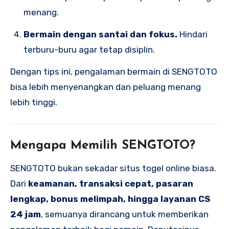
menang.
Bermain dengan santai dan fokus.
Hindari
terburu-buru agar tetap disiplin.
Dengan tips ini, pengalaman bermain di SENGTOTO
bisa lebih menyenangkan dan peluang menang
lebih tinggi.
Mengapa Memilih SENGTOTO?
SENGTOTO bukan sekadar situs togel online biasa.
Dari
keamanan, transaksi cepat, pasaran
lengkap, bonus melimpah, hingga layanan CS
24 jam
, semuanya dirancang untuk memberikan