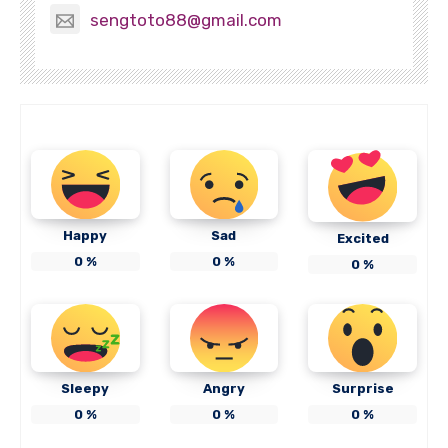
sengtoto88@gmail.com
Happy
Sad
Excited
0
%
0
%
0
%
Sleepy
Angry
Surprise
0
%
0
%
0
%