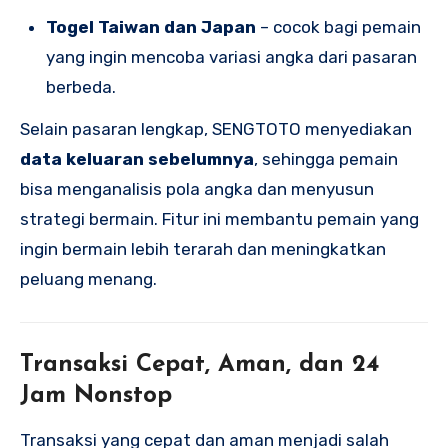
Togel Taiwan dan Japan
– cocok bagi pemain
yang ingin mencoba variasi angka dari pasaran
berbeda.
Selain pasaran lengkap, SENGTOTO menyediakan
data keluaran sebelumnya
, sehingga pemain
bisa menganalisis pola angka dan menyusun
strategi bermain. Fitur ini membantu pemain yang
ingin bermain lebih terarah dan meningkatkan
peluang menang.
Transaksi Cepat, Aman, dan 24
Jam Nonstop
Transaksi yang cepat dan aman menjadi salah