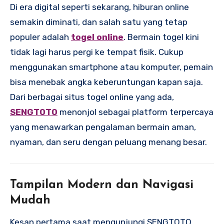
Di era digital seperti sekarang, hiburan online
semakin diminati, dan salah satu yang tetap
populer adalah
togel online
. Bermain togel kini
tidak lagi harus pergi ke tempat fisik. Cukup
menggunakan smartphone atau komputer, pemain
bisa menebak angka keberuntungan kapan saja.
Dari berbagai situs togel online yang ada,
SENGTOTO
menonjol sebagai platform terpercaya
yang menawarkan pengalaman bermain aman,
nyaman, dan seru dengan peluang menang besar.
Tampilan Modern dan Navigasi
Mudah
Kesan pertama saat mengunjungi SENGTOTO