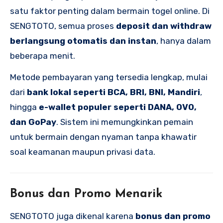
satu faktor penting dalam bermain togel online. Di
SENGTOTO, semua proses
deposit dan withdraw
berlangsung otomatis dan instan
, hanya dalam
beberapa menit.
Metode pembayaran yang tersedia lengkap, mulai
dari
bank lokal seperti BCA, BRI, BNI, Mandiri
,
hingga
e-wallet populer seperti DANA, OVO,
dan GoPay
. Sistem ini memungkinkan pemain
untuk bermain dengan nyaman tanpa khawatir
soal keamanan maupun privasi data.
Bonus dan Promo Menarik
SENGTOTO juga dikenal karena
bonus dan promo