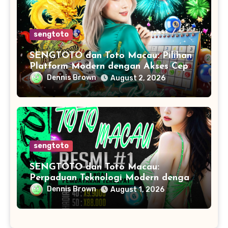
sengtoto
SENGTOTO dan Toto Macau: Pilihan
Platform Modern dengan Akses Cepat
dan Fitur Lengkap
Dennis Brown
August 2, 2026
sengtoto
SENGTOTO dan Toto Macau:
Perpaduan Teknologi Modern dengan
Akses Digital yang Semakin Praktis
Dennis Brown
August 1, 2026