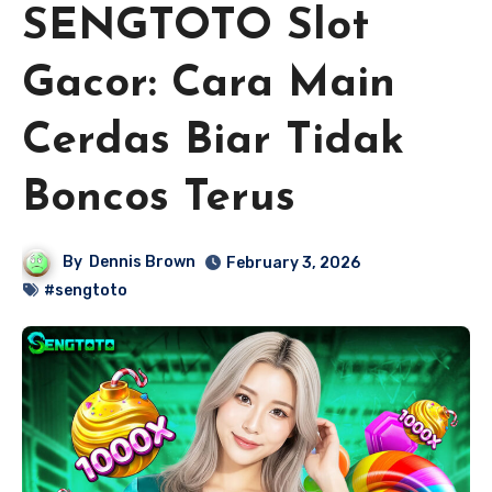
SENGTOTO Slot
Gacor: Cara Main
Cerdas Biar Tidak
Boncos Terus
By
Dennis Brown
February 3, 2026
#sengtoto