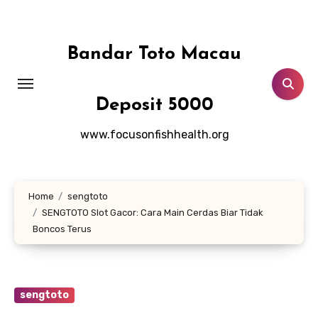
Skip
to
content
Bandar Toto Macau
Deposit 5000
www.focusonfishhealth.org
Home
sengtoto
SENGTOTO Slot Gacor: Cara Main Cerdas Biar Tidak
Boncos Terus
sengtoto