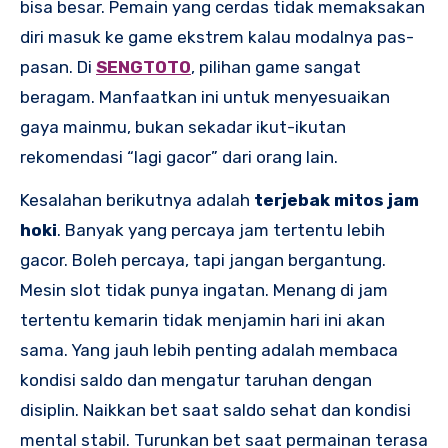
bisa besar. Pemain yang cerdas tidak memaksakan
diri masuk ke game ekstrem kalau modalnya pas-
pasan. Di
SENGTOTO
, pilihan game sangat
beragam. Manfaatkan ini untuk menyesuaikan
gaya mainmu, bukan sekadar ikut-ikutan
rekomendasi “lagi gacor” dari orang lain.
Kesalahan berikutnya adalah
terjebak mitos jam
hoki
. Banyak yang percaya jam tertentu lebih
gacor. Boleh percaya, tapi jangan bergantung.
Mesin slot tidak punya ingatan. Menang di jam
tertentu kemarin tidak menjamin hari ini akan
sama. Yang jauh lebih penting adalah membaca
kondisi saldo dan mengatur taruhan dengan
disiplin. Naikkan bet saat saldo sehat dan kondisi
mental stabil. Turunkan bet saat permainan terasa