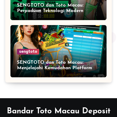
SENGTOTO dan Toto Macau:
Perpaduan Teknologi Modern
dengan Akses Digital yang Semakin
Praktis
sengtoto
SENGTOTO dan Toto Macau:
Menjelajahi Kemudahan Platform
Digital dengan Teknologi Modern
Bandar Toto Macau Deposit