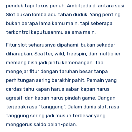
pendek tapi fokus penuh. Ambil jeda di antara sesi.
Slot bukan lomba adu tahan duduk. Yang penting
bukan berapa lama kamu main, tapi seberapa
terkontrol keputusanmu selama main.
Fitur slot seharusnya dipahami, bukan sekadar
diharapkan. Scatter, wild, freespin, dan multiplier
memang bisa jadi pintu kemenangan. Tapi
mengejar fitur dengan taruhan besar tanpa
perhitungan sering berakhir pahit. Pemain yang
cerdas tahu kapan harus sabar, kapan harus
agresif, dan kapan harus pindah game. Jangan
terjebak rasa “tanggung”. Dalam dunia slot, rasa
tanggung sering jadi musuh terbesar yang
menggerus saldo pelan-pelan.