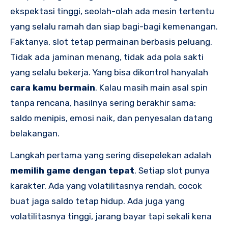
ekspektasi tinggi, seolah-olah ada mesin tertentu
yang selalu ramah dan siap bagi-bagi kemenangan.
Faktanya, slot tetap permainan berbasis peluang.
Tidak ada jaminan menang, tidak ada pola sakti
yang selalu bekerja. Yang bisa dikontrol hanyalah
cara kamu bermain
. Kalau masih main asal spin
tanpa rencana, hasilnya sering berakhir sama:
saldo menipis, emosi naik, dan penyesalan datang
belakangan.
Langkah pertama yang sering disepelekan adalah
memilih game dengan tepat
. Setiap slot punya
karakter. Ada yang volatilitasnya rendah, cocok
buat jaga saldo tetap hidup. Ada juga yang
volatilitasnya tinggi, jarang bayar tapi sekali kena