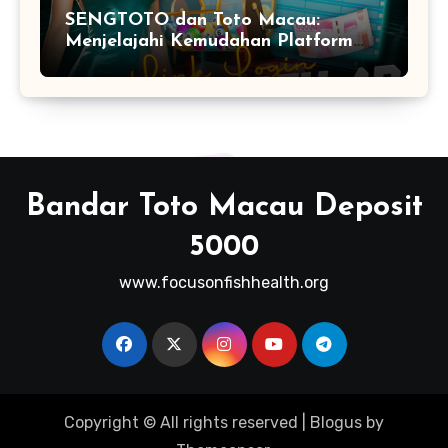
SENGTOTO dan Toto Macau:
Menjelajahi Kemudahan Platform
Digital dengan Teknologi Modern
Bandar Toto Macau Deposit
5000
www.focusonfishhealth.org
Copyright © All rights reserved
|
Blogus
by