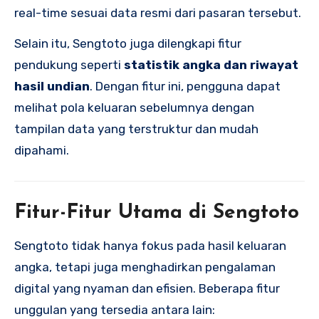
real-time sesuai data resmi dari pasaran tersebut.
Selain itu, Sengtoto juga dilengkapi fitur
pendukung seperti
statistik angka dan riwayat
hasil undian
. Dengan fitur ini, pengguna dapat
melihat pola keluaran sebelumnya dengan
tampilan data yang terstruktur dan mudah
dipahami.
Fitur-Fitur Utama di Sengtoto
Sengtoto tidak hanya fokus pada hasil keluaran
angka, tetapi juga menghadirkan pengalaman
digital yang nyaman dan efisien. Beberapa fitur
unggulan yang tersedia antara lain: