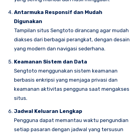
Antarmuka Responsif dan Mudah
Digunakan
Tampilan situs Sengtoto dirancang agar mudah
diakses dari berbagai perangkat, dengan desain
yang modern dan navigasi sederhana.
Keamanan Sistem dan Data
Sengtoto menggunakan sistem keamanan
berbasis enkripsi yang menjaga privasi dan
keamanan aktivitas pengguna saat mengakses
situs.
Jadwal Keluaran Lengkap
Pengguna dapat memantau waktu pengundian
setiap pasaran dengan jadwal yang tersusun