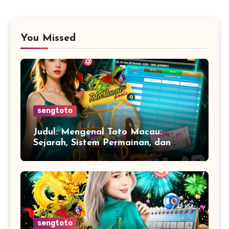
You Missed
sengtoto
Judul: Mengenal Toto Macau:
Sejarah, Sistem Permainan, dan
Perkembangannya di Era Digital
sengtoto