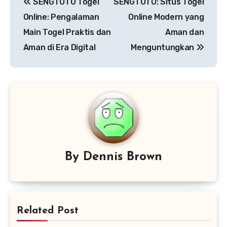
SENGTOTO Togel
SENGTOTO: Situs Togel
navigation
Online: Pengalaman
Online Modern yang
Main Togel Praktis dan
Aman dan
Aman di Era Digital
Menguntungkan
By
Dennis Brown
Related Post