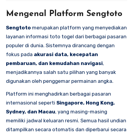
Mengenal Platform Sengtoto
Sengtoto
merupakan platform yang menyediakan
layanan informasi toto togel dari berbagai pasaran
populer di dunia. Sistemnya dirancang dengan
fokus pada
akurasi data, kecepatan
pembaruan, dan kemudahan navigasi
,
menjadikannya salah satu pilihan yang banyak
digunakan oleh penggemar permainan angka.
Platform ini menghadirkan berbagai pasaran
internasional seperti
Singapore, Hong Kong,
Sydney, dan Macau
, yang masing-masing
memiliki jadwal keluaran resmi. Semua hasil undian
ditampilkan secara otomatis dan diperbarui secara