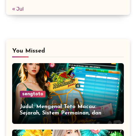
« Jul
You Missed
sengtoto
Judul: Mengenal Toto Macau:
Sejarah, Sistem Permainan, dan
Perkembangannya di Era Digital