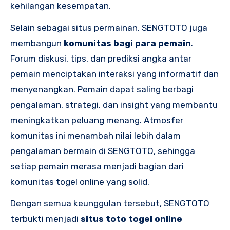
kehilangan kesempatan.
Selain sebagai situs permainan, SENGTOTO juga
membangun
komunitas bagi para pemain
.
Forum diskusi, tips, dan prediksi angka antar
pemain menciptakan interaksi yang informatif dan
menyenangkan. Pemain dapat saling berbagi
pengalaman, strategi, dan insight yang membantu
meningkatkan peluang menang. Atmosfer
komunitas ini menambah nilai lebih dalam
pengalaman bermain di SENGTOTO, sehingga
setiap pemain merasa menjadi bagian dari
komunitas togel online yang solid.
Dengan semua keunggulan tersebut, SENGTOTO
terbukti menjadi
situs toto togel online