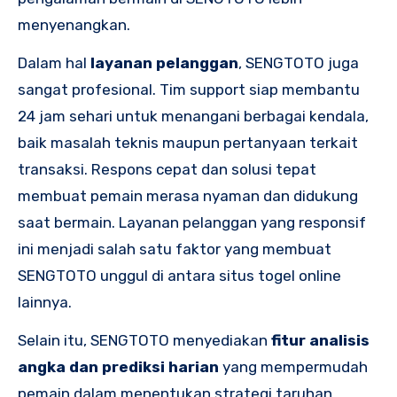
menyenangkan.
Dalam hal
layanan pelanggan
, SENGTOTO juga
sangat profesional. Tim support siap membantu
24 jam sehari untuk menangani berbagai kendala,
baik masalah teknis maupun pertanyaan terkait
transaksi. Respons cepat dan solusi tepat
membuat pemain merasa nyaman dan didukung
saat bermain. Layanan pelanggan yang responsif
ini menjadi salah satu faktor yang membuat
SENGTOTO unggul di antara situs togel online
lainnya.
Selain itu, SENGTOTO menyediakan
fitur analisis
angka dan prediksi harian
yang mempermudah
pemain dalam menentukan strategi taruhan.