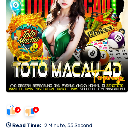
0
0
Read Time:
2 Minute, 55 Second