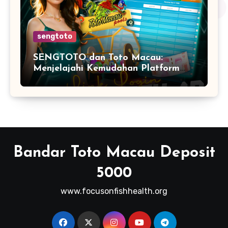
sengtoto
SENGTOTO dan Toto Macau:
Menjelajahi Kemudahan Platform
Digital dengan Teknologi Modern
Bandar Toto Macau Deposit
5000
www.focusonfishhealth.org