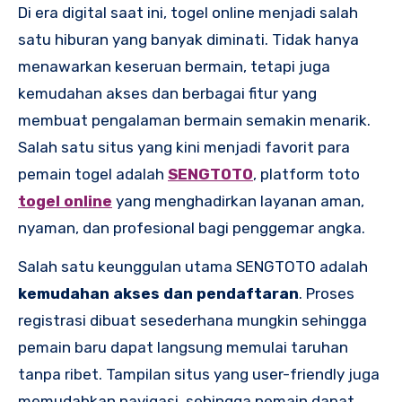
Di era digital saat ini, togel online menjadi salah
satu hiburan yang banyak diminati. Tidak hanya
menawarkan keseruan bermain, tetapi juga
kemudahan akses dan berbagai fitur yang
membuat pengalaman bermain semakin menarik.
Salah satu situs yang kini menjadi favorit para
pemain togel adalah
SENGTOTO
, platform toto
togel online
yang menghadirkan layanan aman,
nyaman, dan profesional bagi penggemar angka.
Salah satu keunggulan utama SENGTOTO adalah
kemudahan akses dan pendaftaran
. Proses
registrasi dibuat sesederhana mungkin sehingga
pemain baru dapat langsung memulai taruhan
tanpa ribet. Tampilan situs yang user-friendly juga
memudahkan navigasi, sehingga pemain dapat