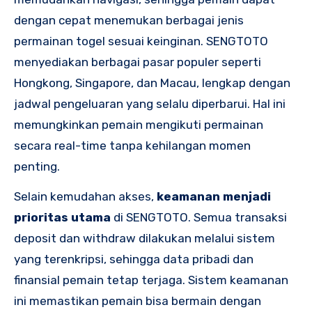
dengan cepat menemukan berbagai jenis
permainan togel sesuai keinginan. SENGTOTO
menyediakan berbagai pasar populer seperti
Hongkong, Singapore, dan Macau, lengkap dengan
jadwal pengeluaran yang selalu diperbarui. Hal ini
memungkinkan pemain mengikuti permainan
secara real-time tanpa kehilangan momen
penting.
Selain kemudahan akses,
keamanan menjadi
prioritas utama
di SENGTOTO. Semua transaksi
deposit dan withdraw dilakukan melalui sistem
yang terenkripsi, sehingga data pribadi dan
finansial pemain tetap terjaga. Sistem keamanan
ini memastikan pemain bisa bermain dengan