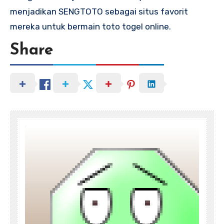
menjadikan SENGTOTO sebagai situs favorit
mereka untuk bermain toto togel online.
Share