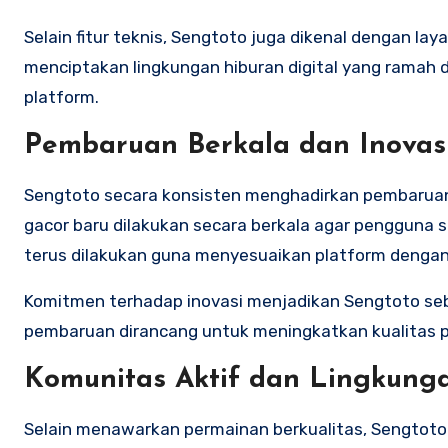
Selain fitur teknis, Sengtoto juga dikenal dengan la
menciptakan lingkungan hiburan digital yang ramah
platform.
Pembaruan Berkala dan Inovasi
Sengtoto secara konsisten menghadirkan pembaruan 
gacor baru dilakukan secara berkala agar pengguna se
terus dilakukan guna menyesuaikan platform dengan
Komitmen terhadap inovasi menjadikan Sengtoto seb
pembaruan dirancang untuk meningkatkan kualitas 
Komunitas Aktif dan Lingkung
Selain menawarkan permainan berkualitas, Sengtot