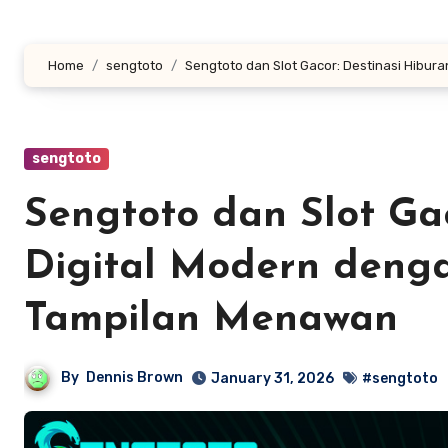
Home
sengtoto
Sengtoto dan Slot Gacor: Destinasi Hibur
sengtoto
Sengtoto dan Slot Gac
Digital Modern denga
Tampilan Menawan
By
Dennis Brown
January 31, 2026
#sengtoto