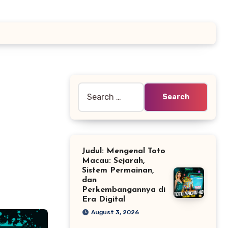
Search
for:
Judul: Mengenal Toto
Macau: Sejarah,
Sistem Permainan,
dan
Perkembangannya di
Era Digital
August 3, 2026