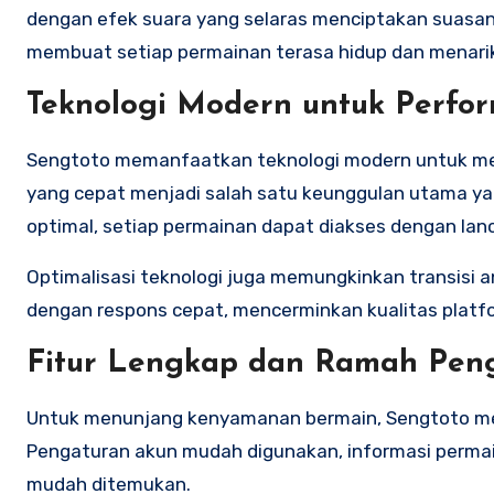
dengan efek suara yang selaras menciptakan suasana
membuat setiap permainan terasa hidup dan menarik
Teknologi Modern untuk Perfo
Sengtoto memanfaatkan teknologi modern untuk mema
yang cepat menjadi salah satu keunggulan utama 
optimal, setiap permainan dapat diakses dengan lanc
Optimalisasi teknologi juga memungkinkan transisi a
dengan respons cepat, mencerminkan kualitas platfor
Fitur Lengkap dan Ramah Pen
Untuk menunjang kenyamanan bermain, Sengtoto meny
Pengaturan akun mudah digunakan, informasi permaina
mudah ditemukan.