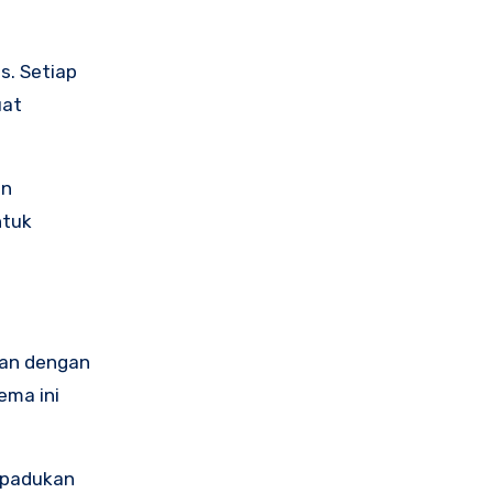
s. Setiap
uat
un
ntuk
nan dengan
ema ini
dipadukan