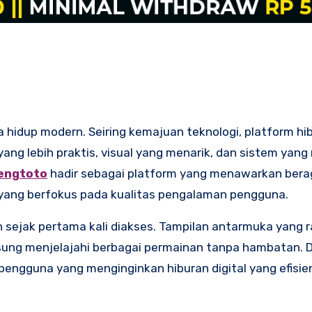
ya hidup modern. Seiring kemajuan teknologi, platform hi
ng lebih praktis, visual yang menarik, dan sistem yan
engtoto
hadir sebagai platform yang menawarkan bera
ang berfokus pada kualitas pengalaman pengguna.
ejak pertama kali diakses. Tampilan antarmuka yang r
sung menjelajahi berbagai permainan tanpa hambatan.
ngguna yang menginginkan hiburan digital yang efisien