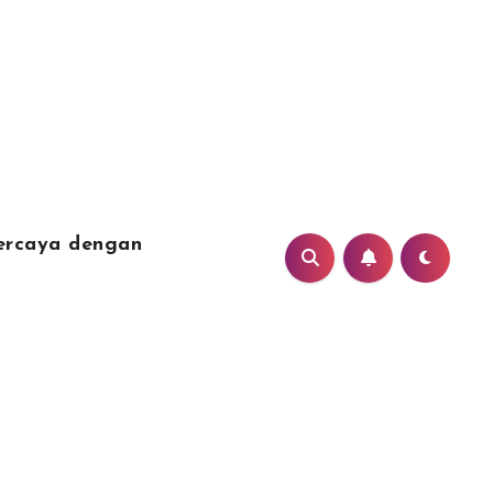
ercaya dengan