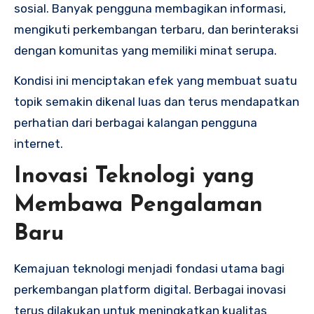
sosial. Banyak pengguna membagikan informasi,
mengikuti perkembangan terbaru, dan berinteraksi
dengan komunitas yang memiliki minat serupa.
Kondisi ini menciptakan efek yang membuat suatu
topik semakin dikenal luas dan terus mendapatkan
perhatian dari berbagai kalangan pengguna
internet.
Inovasi Teknologi yang
Membawa Pengalaman
Baru
Kemajuan teknologi menjadi fondasi utama bagi
perkembangan platform digital. Berbagai inovasi
terus dilakukan untuk meningkatkan kualitas