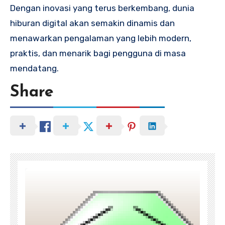
Dengan inovasi yang terus berkembang, dunia
hiburan digital akan semakin dinamis dan
menawarkan pengalaman yang lebih modern,
praktis, dan menarik bagi pengguna di masa
mendatang.
Share