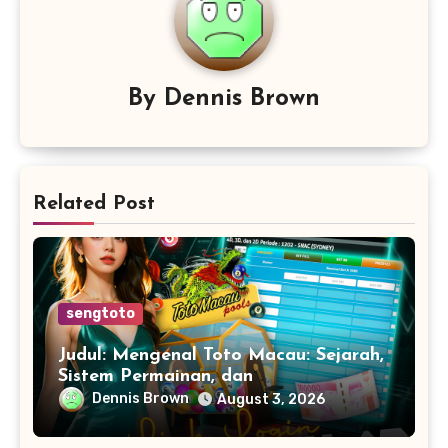
By
Dennis Brown
Related Post
sengtoto
Judul: Mengenal Toto Macau: Sejarah,
Sistem Permainan, dan
Perkembangannya di Era Digital
Dennis Brown
August 3, 2026