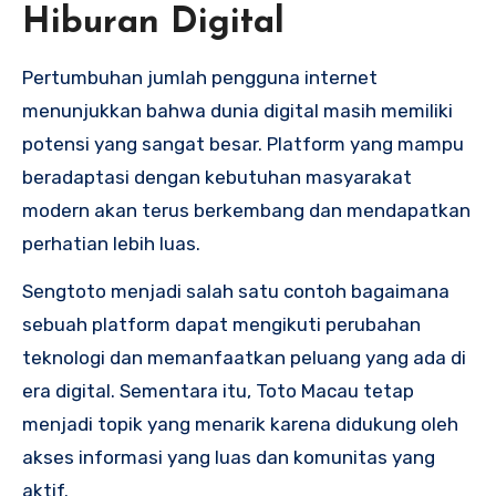
Hiburan Digital
Pertumbuhan jumlah pengguna internet
menunjukkan bahwa dunia digital masih memiliki
potensi yang sangat besar. Platform yang mampu
beradaptasi dengan kebutuhan masyarakat
modern akan terus berkembang dan mendapatkan
perhatian lebih luas.
Sengtoto menjadi salah satu contoh bagaimana
sebuah platform dapat mengikuti perubahan
teknologi dan memanfaatkan peluang yang ada di
era digital. Sementara itu, Toto Macau tetap
menjadi topik yang menarik karena didukung oleh
akses informasi yang luas dan komunitas yang
aktif.