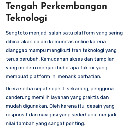
Tengah Perkembangan
Teknologi
Sengtoto menjadi salah satu platform yang sering
dibicarakan dalam komunitas online karena
dianggap mampu mengikuti tren teknologi yang
terus berubah. Kemudahan akses dan tampilan
yang modern menjadi beberapa faktor yang
membuat platform ini menarik perhatian.
Di era serba cepat seperti sekarang, pengguna
cenderung memilih layanan yang praktis dan
mudah digunakan. Oleh karena itu, desain yang
responsif dan navigasi yang sederhana menjadi
nilai tambah yang sangat penting.