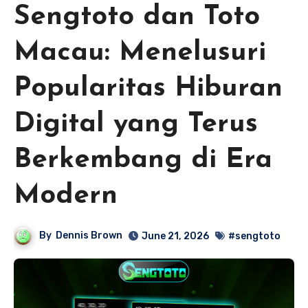
Sengtoto dan Toto
Macau: Menelusuri
Popularitas Hiburan
Digital yang Terus
Berkembang di Era
Modern
By
Dennis Brown
June 21, 2026
#sengtoto