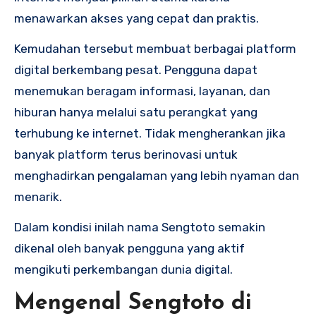
menawarkan akses yang cepat dan praktis.
Kemudahan tersebut membuat berbagai platform
digital berkembang pesat. Pengguna dapat
menemukan beragam informasi, layanan, dan
hiburan hanya melalui satu perangkat yang
terhubung ke internet. Tidak mengherankan jika
banyak platform terus berinovasi untuk
menghadirkan pengalaman yang lebih nyaman dan
menarik.
Dalam kondisi inilah nama Sengtoto semakin
dikenal oleh banyak pengguna yang aktif
mengikuti perkembangan dunia digital.
Mengenal Sengtoto di