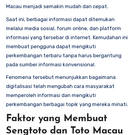
Macau menjadi semakin mudah dan cepat.
Saat ini, berbagai informasi dapat ditemukan
melalui media sosial, forum online, dan platform
informasi yang tersebar di internet. Kemudahan ini
membuat pengguna dapat mengikuti
perkembangan terbaru tanpa harus bergantung
pada sumber informasi konvensional.
Fenomena tersebut menunjukkan bagaimana
digitalisasi telah mengubah cara masyarakat
memperoleh informasi dan mengikuti
perkembangan berbagai topik yang mereka minati.
Faktor yang Membuat
Sengtoto dan Toto Macau