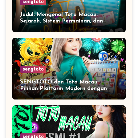
sengtoto
Judul: Mengenal Toto Macau:
Sejarah, Sistem Permainan, dan
Perkembangannya di Era Digital
sengtoto
SENGTOTO dan Toto Macau:
Pilihan Platform Modern dengan
Akses Cepat dan Fitur Lengkap
sengtoto