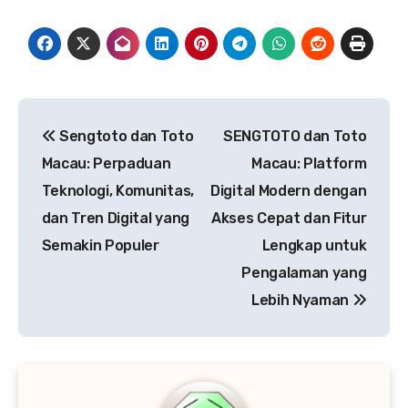
Post
Sengtoto dan Toto
SENGTOTO dan Toto
navigation
Macau: Perpaduan
Macau: Platform
Teknologi, Komunitas,
Digital Modern dengan
dan Tren Digital yang
Akses Cepat dan Fitur
Semakin Populer
Lengkap untuk
Pengalaman yang
Lebih Nyaman