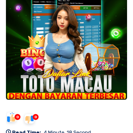
0
0
Read Time:
4 Minute, 18 Second