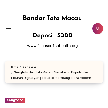
Skip
to
content
Bandar Toto Macau
Deposit 5000
www.focusonfishhealth.org
Home
sengtoto
Sengtoto dan Toto Macau: Menelusuri Popularitas
Hiburan Digital yang Terus Berkembang di Era Modern
sengtoto