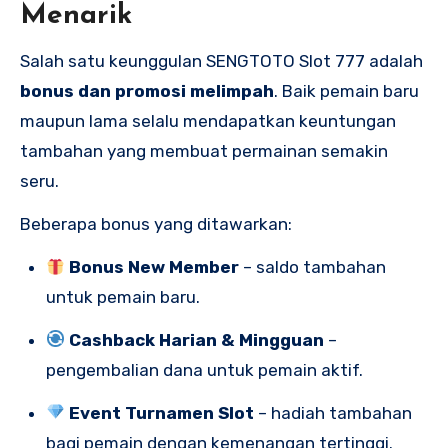
Menarik
Salah satu keunggulan SENGTOTO Slot 777 adalah
bonus dan promosi melimpah
. Baik pemain baru
maupun lama selalu mendapatkan keuntungan
tambahan yang membuat permainan semakin
seru.
Beberapa bonus yang ditawarkan:
Bonus New Member
– saldo tambahan
untuk pemain baru.
Cashback Harian & Mingguan
–
pengembalian dana untuk pemain aktif.
Event Turnamen Slot
– hadiah tambahan
bagi pemain dengan kemenangan tertinggi.