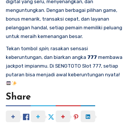
digital yang seru, menyenangkan, dan
menguntungkan. Dengan berbagai pilihan game,
bonus menarik, transaksi cepat, dan layanan
pelanggan handal, setiap pemain memiliki peluang
untuk meraih kemenangan besar.
Tekan tombol
spin
, rasakan sensasi
keberuntungan, dan biarkan angka
777
membawa
jackpot impianmu. Di SENGTOTO Slot 777, setiap
putaran bisa menjadi awal keberuntungan nyata!
Share