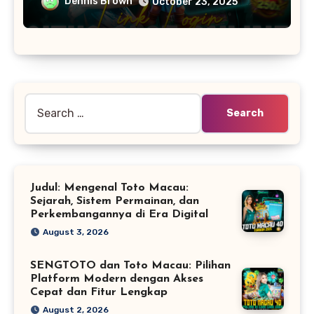
Menang Besar
Dennis Brown
October 23, 2025
Search
for:
Judul: Mengenal Toto Macau:
Sejarah, Sistem Permainan, dan
Perkembangannya di Era Digital
August 3, 2026
SENGTOTO dan Toto Macau: Pilihan
Platform Modern dengan Akses
Cepat dan Fitur Lengkap
August 2, 2026