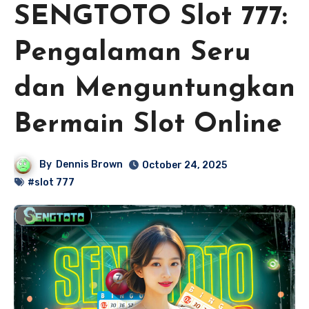
SENGTOTO Slot 777:
Pengalaman Seru
dan Menguntungkan
Bermain Slot Online
By
Dennis Brown
October 24, 2025
#slot 777