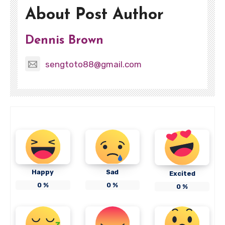
About Post Author
Dennis Brown
sengtoto88@gmail.com
Happy
Sad
Excited
0
%
0
%
0
%