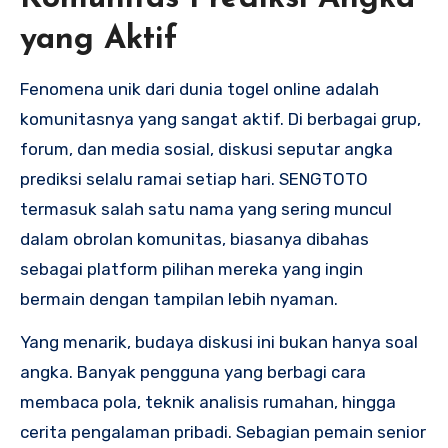
yang Aktif
Fenomena unik dari dunia togel online adalah
komunitasnya yang sangat aktif. Di berbagai grup,
forum, dan media sosial, diskusi seputar angka
prediksi selalu ramai setiap hari. SENGTOTO
termasuk salah satu nama yang sering muncul
dalam obrolan komunitas, biasanya dibahas
sebagai platform pilihan mereka yang ingin
bermain dengan tampilan lebih nyaman.
Yang menarik, budaya diskusi ini bukan hanya soal
angka. Banyak pengguna yang berbagi cara
membaca pola, teknik analisis rumahan, hingga
cerita pengalaman pribadi. Sebagian pemain senior