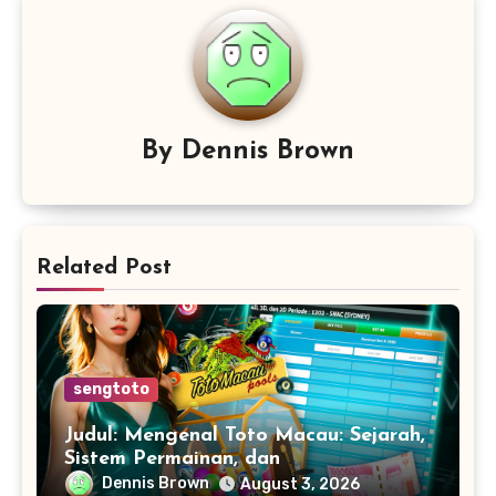
By
Dennis Brown
Related Post
sengtoto
Judul: Mengenal Toto Macau: Sejarah,
Sistem Permainan, dan
Perkembangannya di Era Digital
Dennis Brown
August 3, 2026