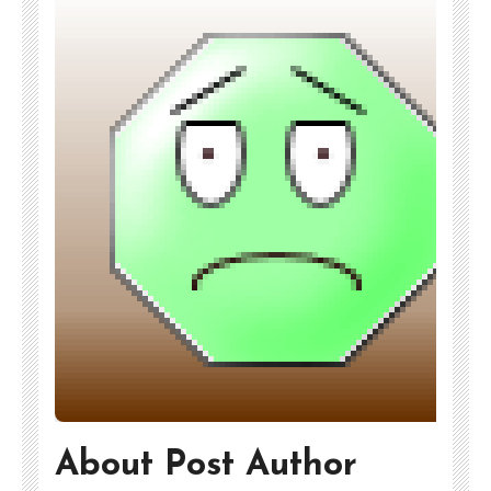
About Post Author