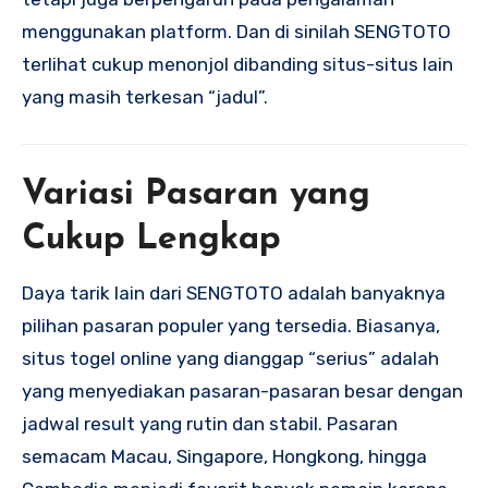
menggunakan platform. Dan di sinilah SENGTOTO
terlihat cukup menonjol dibanding situs-situs lain
yang masih terkesan “jadul”.
Variasi Pasaran yang
Cukup Lengkap
Daya tarik lain dari SENGTOTO adalah banyaknya
pilihan pasaran populer yang tersedia. Biasanya,
situs togel online yang dianggap “serius” adalah
yang menyediakan pasaran-pasaran besar dengan
jadwal result yang rutin dan stabil. Pasaran
semacam Macau, Singapore, Hongkong, hingga