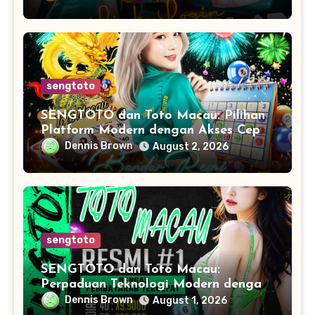
sengtoto
SENGTOTO dan Toto Macau: Pilihan
Platform Modern dengan Akses Cepat
dan Fitur Lengkap
Dennis Brown
August 2, 2026
sengtoto
SENGTOTO dan Toto Macau:
Perpaduan Teknologi Modern dengan
Akses Digital yang Semakin Praktis
Dennis Brown
August 1, 2026