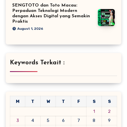
SENGTOTO dan Toto Macau:
Perpaduan Teknologi Modern
dengan Akses Digital yang Semakin
Praktis
August 1, 2026
Keywords Terkait :
M
T
W
T
F
S
S
1
2
3
4
5
6
7
8
9