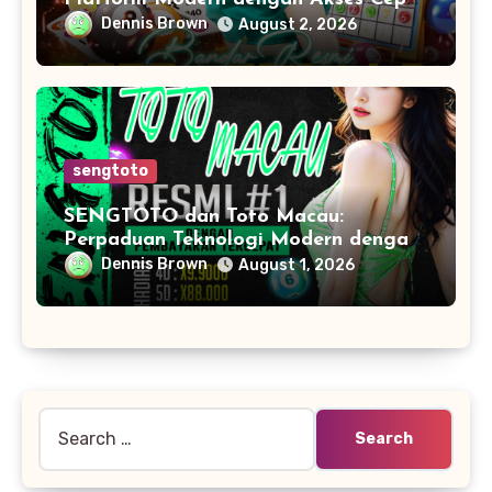
dan Fitur Lengkap
Dennis Brown
August 2, 2026
sengtoto
SENGTOTO dan Toto Macau:
Perpaduan Teknologi Modern dengan
Akses Digital yang Semakin Praktis
Dennis Brown
August 1, 2026
Search
for: