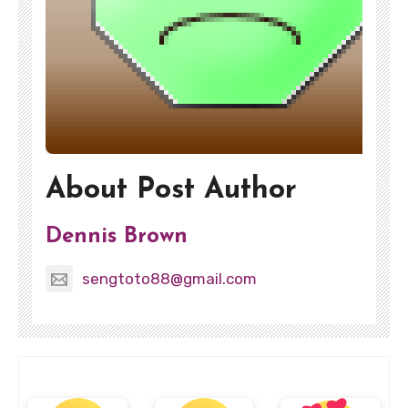
About Post Author
Dennis Brown
sengtoto88@gmail.com