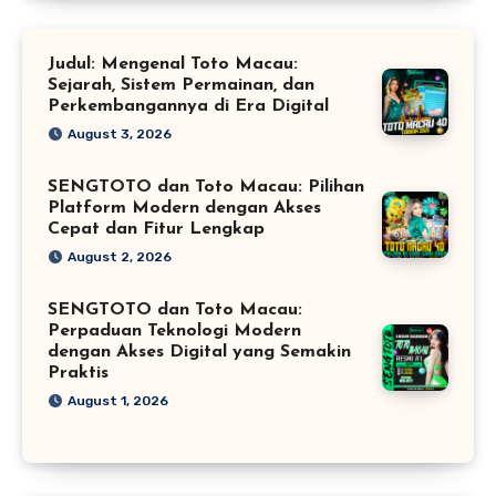
Judul: Mengenal Toto Macau:
Sejarah, Sistem Permainan, dan
Perkembangannya di Era Digital
August 3, 2026
SENGTOTO dan Toto Macau: Pilihan
Platform Modern dengan Akses
Cepat dan Fitur Lengkap
August 2, 2026
SENGTOTO dan Toto Macau:
Perpaduan Teknologi Modern
dengan Akses Digital yang Semakin
Praktis
August 1, 2026