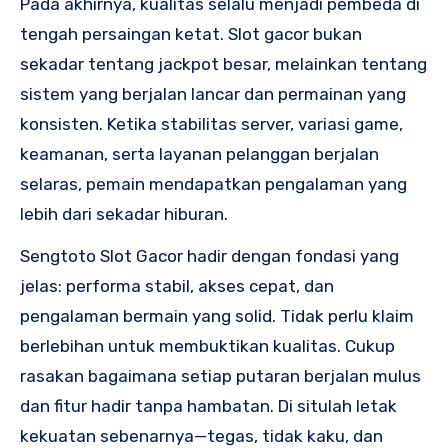
Pada akhirnya, kualitas selalu menjadi pembeda di
tengah persaingan ketat. Slot gacor bukan
sekadar tentang jackpot besar, melainkan tentang
sistem yang berjalan lancar dan permainan yang
konsisten. Ketika stabilitas server, variasi game,
keamanan, serta layanan pelanggan berjalan
selaras, pemain mendapatkan pengalaman yang
lebih dari sekadar hiburan.
Sengtoto Slot Gacor hadir dengan fondasi yang
jelas: performa stabil, akses cepat, dan
pengalaman bermain yang solid. Tidak perlu klaim
berlebihan untuk membuktikan kualitas. Cukup
rasakan bagaimana setiap putaran berjalan mulus
dan fitur hadir tanpa hambatan. Di situlah letak
kekuatan sebenarnya—tegas, tidak kaku, dan