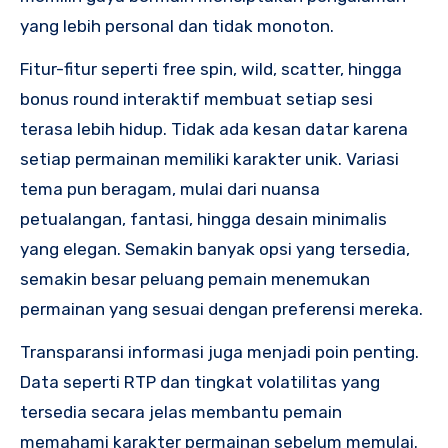
yang lebih personal dan tidak monoton.
Fitur-fitur seperti free spin, wild, scatter, hingga
bonus round interaktif membuat setiap sesi
terasa lebih hidup. Tidak ada kesan datar karena
setiap permainan memiliki karakter unik. Variasi
tema pun beragam, mulai dari nuansa
petualangan, fantasi, hingga desain minimalis
yang elegan. Semakin banyak opsi yang tersedia,
semakin besar peluang pemain menemukan
permainan yang sesuai dengan preferensi mereka.
Transparansi informasi juga menjadi poin penting.
Data seperti RTP dan tingkat volatilitas yang
tersedia secara jelas membantu pemain
memahami karakter permainan sebelum memulai.