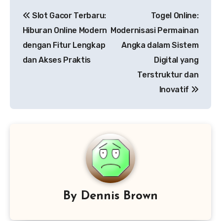
Post
Slot Gacor Terbaru:
Togel Online:
navigation
Hiburan Online Modern
Modernisasi Permainan
dengan Fitur Lengkap
Angka dalam Sistem
dan Akses Praktis
Digital yang
Terstruktur dan
Inovatif
By
Dennis Brown