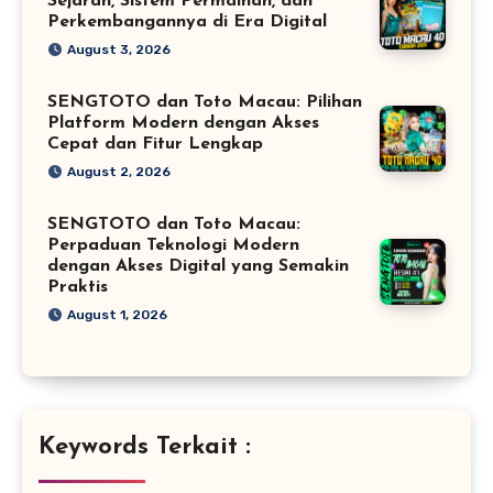
Sejarah, Sistem Permainan, dan
Perkembangannya di Era Digital
August 3, 2026
SENGTOTO dan Toto Macau: Pilihan
Platform Modern dengan Akses
Cepat dan Fitur Lengkap
August 2, 2026
SENGTOTO dan Toto Macau:
Perpaduan Teknologi Modern
dengan Akses Digital yang Semakin
Praktis
August 1, 2026
Keywords Terkait :