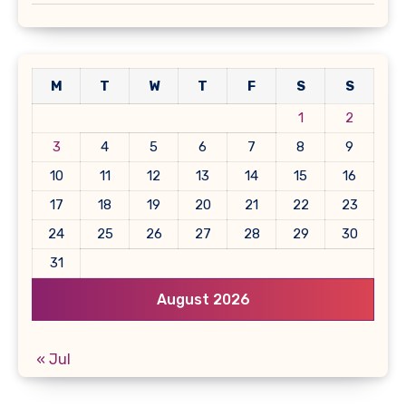
M
T
W
T
F
S
S
1
2
3
4
5
6
7
8
9
10
11
12
13
14
15
16
17
18
19
20
21
22
23
24
25
26
27
28
29
30
31
August 2026
« Jul