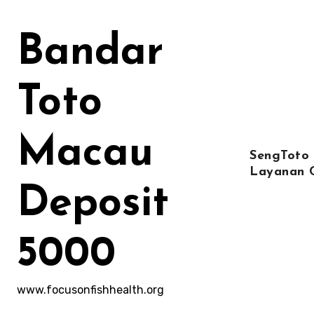
Skip
to
Bandar
content
Toto
Macau
SengToto 
Layanan 
Deposit
5000
www.focusonfishhealth.org