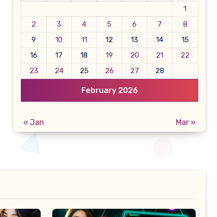
1
2
3
4
5
6
7
8
9
10
11
12
13
14
15
16
17
18
19
20
21
22
23
24
25
26
27
28
February 2026
« Jan
Mar »