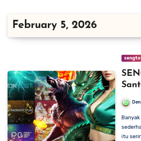
February 5, 2026
sengto
SEN
Sant
Den
Banyak pemain slot online datang dengan harapan
sederh
itu ser