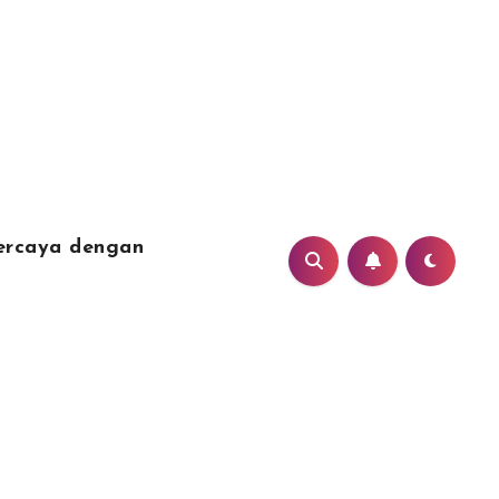
ercaya dengan