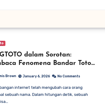
to
GTOTO dalam Sorotan:
baca Fenomena Bandar Toto
u di Ruang Digital
nis Brown
January 6, 2026
No Comments
l sebuah nama. Dalam hitungan detik, sebuah
bisa…