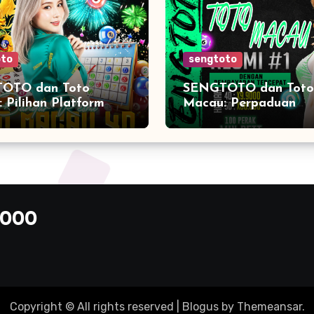
oto
sengtoto
OTO dan Toto
SENGTOTO dan Toto
 Pilihan Platform
Macau: Perpaduan
n dengan Akses
Teknologi Modern de
dan Fitur Lengkap
Akses Digital yang S
Praktis
5000
Copyright © All rights reserved
|
Blogus
by
Themeansar
.