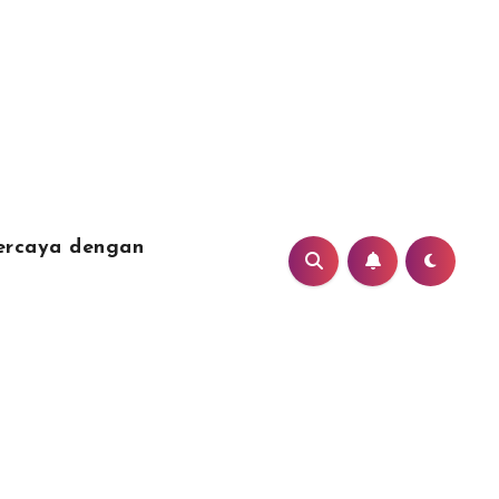
ercaya dengan