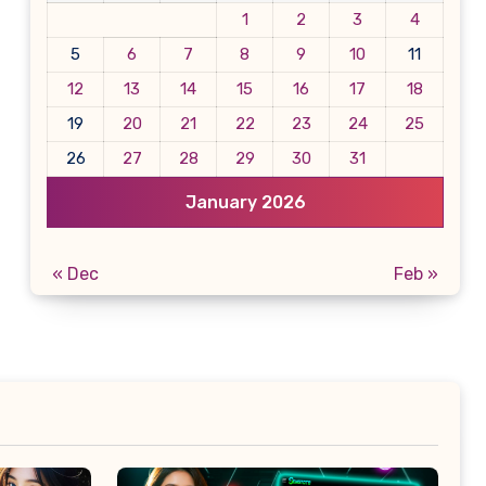
1
2
3
4
5
6
7
8
9
10
11
12
13
14
15
16
17
18
19
20
21
22
23
24
25
26
27
28
29
30
31
January 2026
« Dec
Feb »