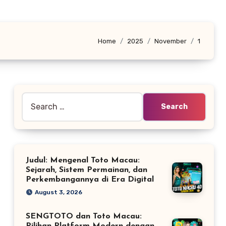
Home
2025
November
1
Search
for:
Judul: Mengenal Toto Macau:
Sejarah, Sistem Permainan, dan
Perkembangannya di Era Digital
August 3, 2026
SENGTOTO dan Toto Macau: