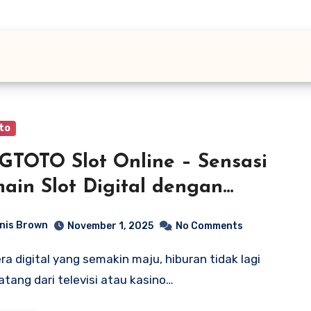
to
TOTO Slot Online – Sensasi
ain Slot Digital dengan
ruan Tanpa Batas
nis Brown
November 1, 2025
No Comments
atang dari televisi atau kasino…