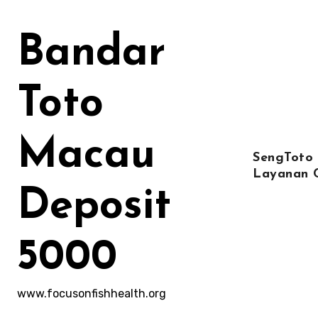
Skip
to
Bandar
content
Toto
Macau
SengToto 
Layanan 
Deposit
5000
www.focusonfishhealth.org