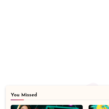
You Missed