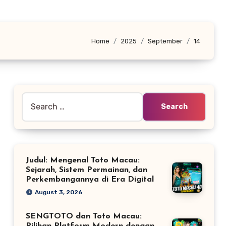
Home
2025
September
14
Search
for:
Judul: Mengenal Toto Macau:
Sejarah, Sistem Permainan, dan
Perkembangannya di Era Digital
August 3, 2026
SENGTOTO dan Toto Macau: