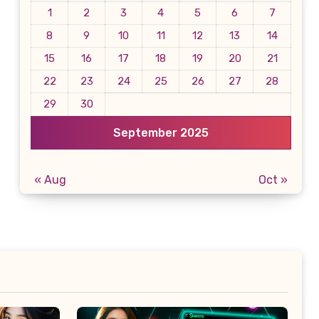
1
2
3
4
5
6
7
8
9
10
11
12
13
14
15
16
17
18
19
20
21
22
23
24
25
26
27
28
29
30
September 2025
« Aug
Oct »