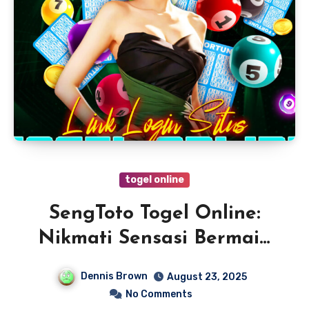
togel online
SengToto Togel Online:
Nikmati Sensasi Bermain
Togel dari Rumah
Dennis Brown
August 23, 2025
No Comments