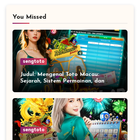
You Missed
sengtoto
Judul: Mengenal Toto Macau:
Sejarah, Sistem Permainan, dan
Perkembangannya di Era Digital
sengtoto