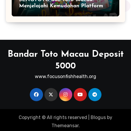
Menjelajahi Kemudahan Platform
Digital dengan Teknologi Modern
Bandar Toto Macau Deposit
5000
www.focusonfishhealth.org
Copyright © All rights reserved
|
Blogus
by
Themeansar
.