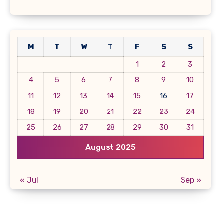
M
T
W
T
F
S
S
1
2
3
4
5
6
7
8
9
10
11
12
13
14
15
16
17
18
19
20
21
22
23
24
25
26
27
28
29
30
31
August 2025
« Jul
Sep »