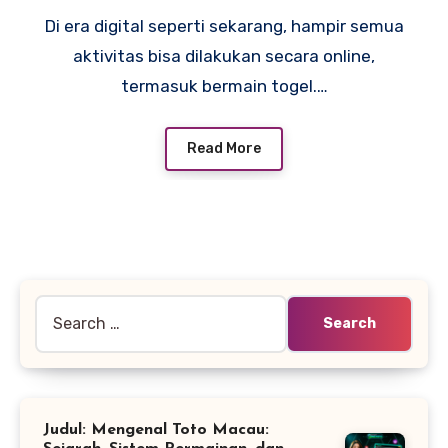
Di era digital seperti sekarang, hampir semua
aktivitas bisa dilakukan secara online,
termasuk bermain togel.…
Read More
Search
for:
Judul: Mengenal Toto Macau: