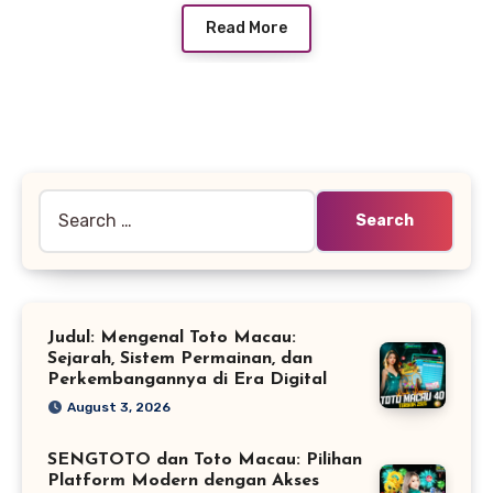
Read More
Search
for:
Judul: Mengenal Toto Macau:
Sejarah, Sistem Permainan, dan
Perkembangannya di Era Digital
August 3, 2026
SENGTOTO dan Toto Macau: Pilihan
Platform Modern dengan Akses