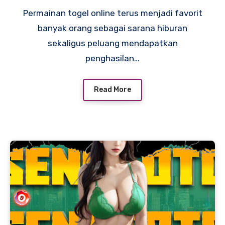
Maksimal
Permainan togel online terus menjadi favorit
banyak orang sebagai sarana hiburan
sekaligus peluang mendapatkan
penghasilan…
Read More