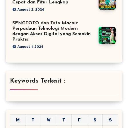
Cepat dan Fitur Lengkap
August 2, 2026
SENGTOTO dan Toto Macau:
Perpaduan Teknologi Modern
dengan Akses Digital yang Semakin
Praktis
August 1, 2026
Keywords Terkait :
M
T
W
T
F
S
S