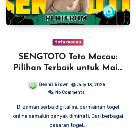
toto macau
SENGTOTO Toto Macau:
Pilihan Terbaik untuk Main
Togel Online dengan
Dennis Brown
July 13, 2025
Peluang Menang Besar
No Comments
Di zaman serba digital ini, permainan togel
online semakin banyak diminati. Dari berbagai
pasaran togel…