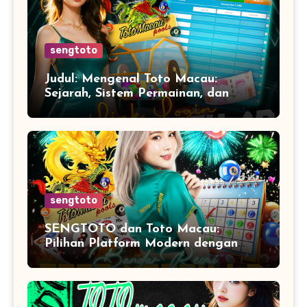
sengtoto
Judul: Mengenal Toto Macau:
Sejarah, Sistem Permainan, dan
Perkembangannya di Era Digital
sengtoto
SENGTOTO dan Toto Macau:
Pilihan Platform Modern dengan
Akses Cepat dan Fitur Lengkap