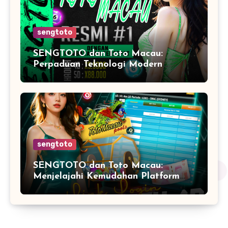
sengtoto
SENGTOTO dan Toto Macau:
Perpaduan Teknologi Modern
dengan Akses Digital yang Semakin
Praktis
sengtoto
SENGTOTO dan Toto Macau:
Menjelajahi Kemudahan Platform
Digital dengan Teknologi Modern