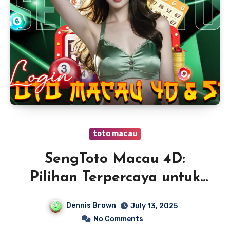
toto macau
SengToto Macau 4D:
Pilihan Terpercaya untuk
Bermain Togel Online
Dennis Brown
July 13, 2025
dengan Keuntungan
No Comments