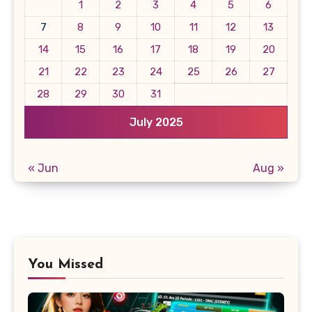
1
2
3
4
5
6
7
8
9
10
11
12
13
14
15
16
17
18
19
20
21
22
23
24
25
26
27
28
29
30
31
July 2025
« Jun
Aug »
You Missed